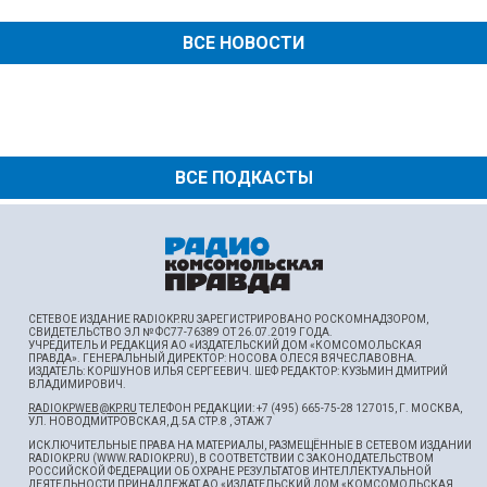
ВСЕ НОВОСТИ
ВСЕ ПОДКАСТЫ
СЕТЕВОЕ ИЗДАНИЕ RADIOKP.RU ЗАРЕГИСТРИРОВАНО РОСКОМНАДЗОРОМ,
СВИДЕТЕЛЬСТВО ЭЛ № ФС77-76389 ОТ 26.07.2019 ГОДА.
УЧРЕДИТЕЛЬ И РЕДАКЦИЯ АО «ИЗДАТЕЛЬСКИЙ ДОМ «КОМСОМОЛЬСКАЯ
ПРАВДА». ГЕНЕРАЛЬНЫЙ ДИРЕКТОР: НОСОВА ОЛЕСЯ ВЯЧЕСЛАВОВНА.
ИЗДАТЕЛЬ: КОРШУНОВ ИЛЬЯ СЕРГЕЕВИЧ. ШEФ РЕДАКТОР: КУЗЬМИН ДМИТРИЙ
ВЛАДИМИРОВИЧ.
RADIOKPWEB@KP.RU
ТЕЛЕФОН РЕДАКЦИИ: +7 (495) 665-75-28 127015, Г. МОСКВА,
УЛ. НОВОДМИТРОВСКАЯ, Д.5А СТР.8 , ЭТАЖ 7
ИСКЛЮЧИТЕЛЬНЫЕ ПРАВА НА МАТЕРИАЛЫ, РАЗМЕЩЁННЫЕ В СЕТЕВОМ ИЗДАНИИ
RADIOKP.RU (WWW.RADIOKP.RU), В СООТВЕТСТВИИ С ЗАКОНОДАТЕЛЬСТВОМ
РОССИЙСКОЙ ФЕДЕРАЦИИ ОБ ОХРАНЕ РЕЗУЛЬТАТОВ ИНТЕЛЛЕКТУАЛЬНОЙ
ДЕЯТЕЛЬНОСТИ ПРИНАДЛЕЖАТ АО «ИЗДАТЕЛЬСКИЙ ДОМ «КОМСОМОЛЬСКАЯ