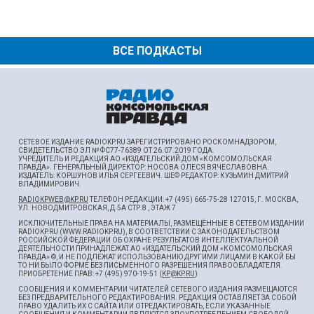
ВСЕ ПОДКАСТЫ
СЕТЕВОЕ ИЗДАНИЕ RADIOKP.RU ЗАРЕГИСТРИРОВАНО РОСКОМНАДЗОРОМ,
СВИДЕТЕЛЬСТВО ЭЛ № ФС77-76389 ОТ 26.07.2019 ГОДА.
УЧРЕДИТЕЛЬ И РЕДАКЦИЯ АО «ИЗДАТЕЛЬСКИЙ ДОМ «КОМСОМОЛЬСКАЯ
ПРАВДА». ГЕНЕРАЛЬНЫЙ ДИРЕКТОР: НОСОВА ОЛЕСЯ ВЯЧЕСЛАВОВНА.
ИЗДАТЕЛЬ: КОРШУНОВ ИЛЬЯ СЕРГЕЕВИЧ. ШEФ РЕДАКТОР: КУЗЬМИН ДМИТРИЙ
ВЛАДИМИРОВИЧ.
RADIOKPWEB@KP.RU
ТЕЛЕФОН РЕДАКЦИИ: +7 (495) 665-75-28 127015, Г. МОСКВА,
УЛ. НОВОДМИТРОВСКАЯ, Д.5А СТР.8 , ЭТАЖ 7
ИСКЛЮЧИТЕЛЬНЫЕ ПРАВА НА МАТЕРИАЛЫ, РАЗМЕЩЁННЫЕ В СЕТЕВОМ ИЗДАНИИ
RADIOKP.RU (WWW.RADIOKP.RU), В СООТВЕТСТВИИ С ЗАКОНОДАТЕЛЬСТВОМ
РОССИЙСКОЙ ФЕДЕРАЦИИ ОБ ОХРАНЕ РЕЗУЛЬТАТОВ ИНТЕЛЛЕКТУАЛЬНОЙ
ДЕЯТЕЛЬНОСТИ ПРИНАДЛЕЖАТ АО «ИЗДАТЕЛЬСКИЙ ДОМ «КОМСОМОЛЬСКАЯ
ПРАВДА» ©, И НЕ ПОДЛЕЖАТ ИСПОЛЬЗОВАНИЮ ДРУГИМИ ЛИЦАМИ В КАКОЙ БЫ
ТО НИ БЫЛО ФОРМЕ БЕЗ ПИСЬМЕННОГО РАЗРЕШЕНИЯ ПРАВООБЛАДАТЕЛЯ.
ПРИОБРЕТЕНИЕ ПРАВ: +7 (495) 970-19-51 (
KP@KP.RU
)
СООБЩЕНИЯ И КОММЕНТАРИИ ЧИТАТЕЛЕЙ СЕТЕВОГО ИЗДАНИЯ РАЗМЕЩАЮТСЯ
БЕЗ ПРЕДВАРИТЕЛЬНОГО РЕДАКТИРОВАНИЯ. РЕДАКЦИЯ ОСТАВЛЯЕТ ЗА СОБОЙ
ПРАВО УДАЛИТЬ ИХ С САЙТА ИЛИ ОТРЕДАКТИРОВАТЬ, ЕСЛИ УКАЗАННЫЕ