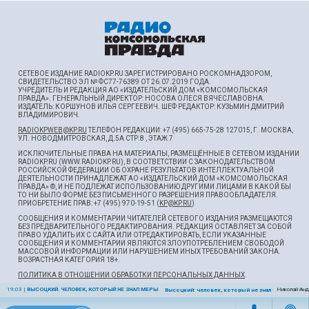
СЕТЕВОЕ ИЗДАНИЕ RADIOKP.RU ЗАРЕГИСТРИРОВАНО РОСКОМНАДЗОРОМ,
СВИДЕТЕЛЬСТВО ЭЛ № ФС77-76389 ОТ 26.07.2019 ГОДА.
УЧРЕДИТЕЛЬ И РЕДАКЦИЯ АО «ИЗДАТЕЛЬСКИЙ ДОМ «КОМСОМОЛЬСКАЯ
ПРАВДА». ГЕНЕРАЛЬНЫЙ ДИРЕКТОР: НОСОВА ОЛЕСЯ ВЯЧЕСЛАВОВНА.
ИЗДАТЕЛЬ: КОРШУНОВ ИЛЬЯ СЕРГЕЕВИЧ. ШEФ РЕДАКТОР: КУЗЬМИН ДМИТРИЙ
ВЛАДИМИРОВИЧ.
RADIOKPWEB@KP.RU
ТЕЛЕФОН РЕДАКЦИИ: +7 (495) 665-75-28 127015, Г. МОСКВА,
УЛ. НОВОДМИТРОВСКАЯ, Д.5А СТР.8 , ЭТАЖ 7
ИСКЛЮЧИТЕЛЬНЫЕ ПРАВА НА МАТЕРИАЛЫ, РАЗМЕЩЁННЫЕ В СЕТЕВОМ ИЗДАНИИ
RADIOKP.RU (WWW.RADIOKP.RU), В СООТВЕТСТВИИ С ЗАКОНОДАТЕЛЬСТВОМ
РОССИЙСКОЙ ФЕДЕРАЦИИ ОБ ОХРАНЕ РЕЗУЛЬТАТОВ ИНТЕЛЛЕКТУАЛЬНОЙ
ДЕЯТЕЛЬНОСТИ ПРИНАДЛЕЖАТ АО «ИЗДАТЕЛЬСКИЙ ДОМ «КОМСОМОЛЬСКАЯ
ПРАВДА» ©, И НЕ ПОДЛЕЖАТ ИСПОЛЬЗОВАНИЮ ДРУГИМИ ЛИЦАМИ В КАКОЙ БЫ
ТО НИ БЫЛО ФОРМЕ БЕЗ ПИСЬМЕННОГО РАЗРЕШЕНИЯ ПРАВООБЛАДАТЕЛЯ.
ПРИОБРЕТЕНИЕ ПРАВ: +7 (495) 970-19-51 (
KP@KP.RU
)
СООБЩЕНИЯ И КОММЕНТАРИИ ЧИТАТЕЛЕЙ СЕТЕВОГО ИЗДАНИЯ РАЗМЕЩАЮТСЯ
БЕЗ ПРЕДВАРИТЕЛЬНОГО РЕДАКТИРОВАНИЯ. РЕДАКЦИЯ ОСТАВЛЯЕТ ЗА СОБОЙ
ПРАВО УДАЛИТЬ ИХ С САЙТА ИЛИ ОТРЕДАКТИРОВАТЬ, ЕСЛИ УКАЗАННЫЕ
СООБЩЕНИЯ И КОММЕНТАРИИ ЯВЛЯЮТСЯ ЗЛОУПОТРЕБЛЕНИЕМ СВОБОДОЙ
МАССОВОЙ ИНФОРМАЦИИ ИЛИ НАРУШЕНИЕМ ИНЫХ ТРЕБОВАНИЙ ЗАКОНА.
ВОЗРАСТНАЯ КАТЕГОРИЯ 18+.
ПОЛИТИКА В ОТНОШЕНИИ ОБРАБОТКИ ПЕРСОНАЛЬНЫХ ДАННЫХ
.
19:03
|
ВЫСОЦКИЙ. ЧЕЛОВЕК, КОТОРЫЙ НЕ ЗНАЛ МЕРЫ
Николай Анд
Высоцкий: человек, который не знал меры (часть 