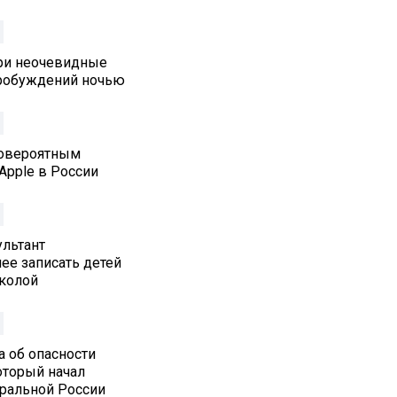
три неочевидные
робуждений ночью
ловероятным
Apple в России
льтант
ее записать детей
колой
а об опасности
который начал
тральной России