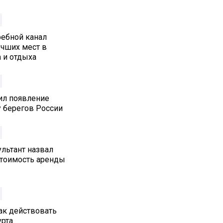
ребной канал
учших мест в
 и отдыха
ил появление
у берегов России
льтант назвал
стоимость аренды
как действовать
урта