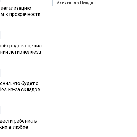
Александр Нуждин
 легализацию
м к прозрачности
лобородов оценил
ения легионеллеза
нил, что будет с
ies из-за складов
вести ребенка в
жно в любое