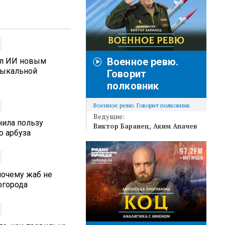
Военное ревю.
ал ИИ новым
зыкальной
Говорит
полковник
Военное ревю. Говорит полковник
Ведущие:
нила пользу
Виктор Баранец
Аким Апачев
о арбуза
почему жаб не
 огорода