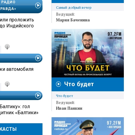
 РАДИО
Самый добрый вечер
РАВДА»
Ведущий:
или проложить
Мария Баченина
до Индийского
ки автомобиля
Что будет
Что будет
Ведущий:
Балтику»: гол
Иван Панкин
итник «Балтики»
ДКАСТЫ