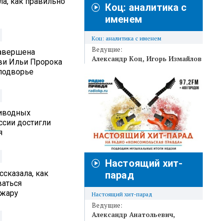
а, как правильно
Коц: аналитика с
именем
Коц: аналитика с именем
Ведущие:
Завершена
Александр Коц
Игорь Измайлов
ви Ильи Пророка
подворье
иводных
ссии достигли
я
Настоящий хит-
ссказала, как
парад
ваться
 жару
Настоящий хит-парад
Ведущие:
Александр Анатольевич