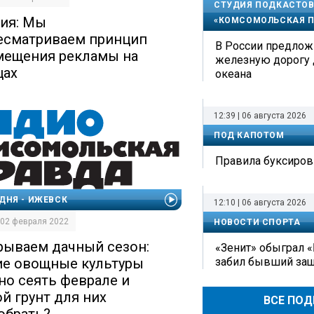
СТУДИЯ ПОДКАСТОВ
ия: Мы
«КОМСОМОЛЬСКАЯ П
есматриваем принцип
В России предлож
мещения рекламы на
железную дорогу 
цах
океана
12:39 | 06 августа 2026
ПОД КАПОТОМ
Правила буксиров
ДНЯ - ИЖЕВСК
12:10 | 06 августа 2026
| 02 февраля 2022
НОВОСТИ СПОРТА
рываем дачный сезон:
«Зенит» обыграл «
ие овощные культуры
забил бывший защ
но сеять феврале и
ой грунт для них
ВСЕ ПО
обрать?