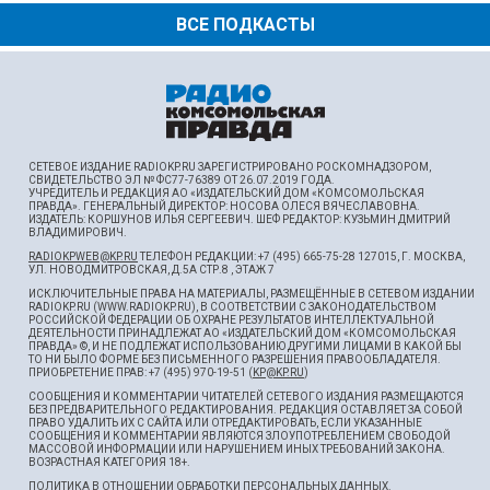
ВСЕ ПОДКАСТЫ
СЕТЕВОЕ ИЗДАНИЕ RADIOKP.RU ЗАРЕГИСТРИРОВАНО РОСКОМНАДЗОРОМ,
СВИДЕТЕЛЬСТВО ЭЛ № ФС77-76389 ОТ 26.07.2019 ГОДА.
УЧРЕДИТЕЛЬ И РЕДАКЦИЯ АО «ИЗДАТЕЛЬСКИЙ ДОМ «КОМСОМОЛЬСКАЯ
ПРАВДА». ГЕНЕРАЛЬНЫЙ ДИРЕКТОР: НОСОВА ОЛЕСЯ ВЯЧЕСЛАВОВНА.
ИЗДАТЕЛЬ: КОРШУНОВ ИЛЬЯ СЕРГЕЕВИЧ. ШEФ РЕДАКТОР: КУЗЬМИН ДМИТРИЙ
ВЛАДИМИРОВИЧ.
RADIOKPWEB@KP.RU
ТЕЛЕФОН РЕДАКЦИИ: +7 (495) 665-75-28 127015, Г. МОСКВА,
УЛ. НОВОДМИТРОВСКАЯ, Д.5А СТР.8 , ЭТАЖ 7
ИСКЛЮЧИТЕЛЬНЫЕ ПРАВА НА МАТЕРИАЛЫ, РАЗМЕЩЁННЫЕ В СЕТЕВОМ ИЗДАНИИ
RADIOKP.RU (WWW.RADIOKP.RU), В СООТВЕТСТВИИ С ЗАКОНОДАТЕЛЬСТВОМ
РОССИЙСКОЙ ФЕДЕРАЦИИ ОБ ОХРАНЕ РЕЗУЛЬТАТОВ ИНТЕЛЛЕКТУАЛЬНОЙ
ДЕЯТЕЛЬНОСТИ ПРИНАДЛЕЖАТ АО «ИЗДАТЕЛЬСКИЙ ДОМ «КОМСОМОЛЬСКАЯ
ПРАВДА» ©, И НЕ ПОДЛЕЖАТ ИСПОЛЬЗОВАНИЮ ДРУГИМИ ЛИЦАМИ В КАКОЙ БЫ
ТО НИ БЫЛО ФОРМЕ БЕЗ ПИСЬМЕННОГО РАЗРЕШЕНИЯ ПРАВООБЛАДАТЕЛЯ.
ПРИОБРЕТЕНИЕ ПРАВ: +7 (495) 970-19-51 (
KP@KP.RU
)
СООБЩЕНИЯ И КОММЕНТАРИИ ЧИТАТЕЛЕЙ СЕТЕВОГО ИЗДАНИЯ РАЗМЕЩАЮТСЯ
БЕЗ ПРЕДВАРИТЕЛЬНОГО РЕДАКТИРОВАНИЯ. РЕДАКЦИЯ ОСТАВЛЯЕТ ЗА СОБОЙ
ПРАВО УДАЛИТЬ ИХ С САЙТА ИЛИ ОТРЕДАКТИРОВАТЬ, ЕСЛИ УКАЗАННЫЕ
СООБЩЕНИЯ И КОММЕНТАРИИ ЯВЛЯЮТСЯ ЗЛОУПОТРЕБЛЕНИЕМ СВОБОДОЙ
МАССОВОЙ ИНФОРМАЦИИ ИЛИ НАРУШЕНИЕМ ИНЫХ ТРЕБОВАНИЙ ЗАКОНА.
ВОЗРАСТНАЯ КАТЕГОРИЯ 18+.
ПОЛИТИКА В ОТНОШЕНИИ ОБРАБОТКИ ПЕРСОНАЛЬНЫХ ДАННЫХ
.