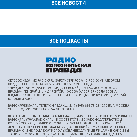
ВСЕ НОВОСТИ
ВСЕ ПОДКАСТЫ
СЕТЕВОЕ ИЗДАНИЕ RADIOKP.RU ЗАРЕГИСТРИРОВАНО РОСКОМНАДЗОРОМ,
СВИДЕТЕЛЬСТВО ЭЛ № ФС77-76389 ОТ 26.07.2019 ГОДА.
УЧРЕДИТЕЛЬ И РЕДАКЦИЯ АО «ИЗДАТЕЛЬСКИЙ ДОМ «КОМСОМОЛЬСКАЯ
ПРАВДА». ГЕНЕРАЛЬНЫЙ ДИРЕКТОР: НОСОВА ОЛЕСЯ ВЯЧЕСЛАВОВНА.
ИЗДАТЕЛЬ: КОРШУНОВ ИЛЬЯ СЕРГЕЕВИЧ. ШEФ РЕДАКТОР: КУЗЬМИН ДМИТРИЙ
ВЛАДИМИРОВИЧ.
RADIOKPWEB@KP.RU
ТЕЛЕФОН РЕДАКЦИИ: +7 (495) 665-75-28 127015, Г. МОСКВА,
УЛ. НОВОДМИТРОВСКАЯ, Д.5А СТР.8 , ЭТАЖ 7
ИСКЛЮЧИТЕЛЬНЫЕ ПРАВА НА МАТЕРИАЛЫ, РАЗМЕЩЁННЫЕ В СЕТЕВОМ ИЗДАНИИ
RADIOKP.RU (WWW.RADIOKP.RU), В СООТВЕТСТВИИ С ЗАКОНОДАТЕЛЬСТВОМ
РОССИЙСКОЙ ФЕДЕРАЦИИ ОБ ОХРАНЕ РЕЗУЛЬТАТОВ ИНТЕЛЛЕКТУАЛЬНОЙ
ДЕЯТЕЛЬНОСТИ ПРИНАДЛЕЖАТ АО «ИЗДАТЕЛЬСКИЙ ДОМ «КОМСОМОЛЬСКАЯ
ПРАВДА» ©, И НЕ ПОДЛЕЖАТ ИСПОЛЬЗОВАНИЮ ДРУГИМИ ЛИЦАМИ В КАКОЙ БЫ
ТО НИ БЫЛО ФОРМЕ БЕЗ ПИСЬМЕННОГО РАЗРЕШЕНИЯ ПРАВООБЛАДАТЕЛЯ.