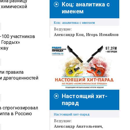
нила разницу
Коц: аналитика с
 химической
именем
Коц: аналитика с именем
Ведущие:
Александр Коц
Игорь Измайлов
п-100 участников
 Гордых»
скву
ли правила
и драгоценностей
Настоящий хит-
парад
в спрогнозировал
риппа в Россию
Настоящий хит-парад
Ведущие:
Александр Анатольевич