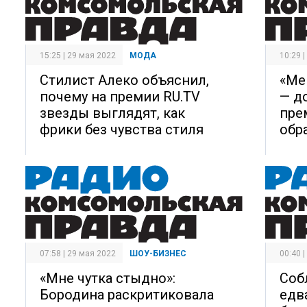
15:25 | 29 мая 2022
МОДА
10:29 
Стилист Алеко объяснил,
«Ме
почему на премии RU.TV
— до
звезды выглядят, как
пре
фрики без чувства стиля
обр
07:58 | 29 мая 2022
ШОУ-БИЗНЕС
00:40 
«Мне чутка стыдно»:
Соб
Бородина раскритиковала
едв