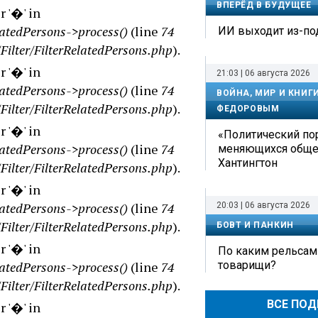
ВПЕРЁД В БУДУЩЕЕ
 '�' in
latedPersons->process()
(line
74
ИИ выходит из-по
Filter/FilterRelatedPersons.php
).
 '�' in
21:03 | 06 августа 2026
latedPersons->process()
(line
74
ВОЙНА, МИР И КНИГ
Filter/FilterRelatedPersons.php
).
ФЕДОРОВЫМ
 '�' in
«Политический по
latedPersons->process()
(line
74
меняющихся обще
Хантингтон
Filter/FilterRelatedPersons.php
).
 '�' in
latedPersons->process()
(line
74
20:03 | 06 августа 2026
Filter/FilterRelatedPersons.php
).
БОВТ И ПАНКИН
 '�' in
По каким рельсам
latedPersons->process()
(line
74
товарищи?
Filter/FilterRelatedPersons.php
).
ВСЕ ПО
 '�' in