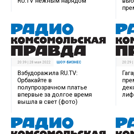
RU.TV нежным нарядом
выб
пре
20:39 | 28 мая 2022
ШОУ-БИЗНЕС
20:29 
Взбудоражила RU.TV:
Гаг
Орбакайте в
пре
полупрозрачном платье
дек
впервые за долгое время
лиф
вышла в свет (фото)