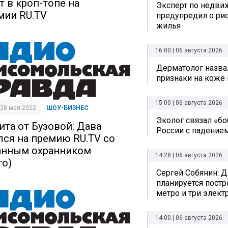
т в кроп-топе на
Эксперт по недви
мии RU.TV
предупредил о рис
жилья
16:00 | 06 августа 2026
Дерматолог назва
признаки на коже 
15:00 | 06 августа 2026
| 28 мая 2022
ШОУ-БИЗНЕС
Эколог связал «б
ита от Бузовой: Дава
России с падением
лся на премию RU.TV со
анным охранником
14:28 | 06 августа 2026
то)
Сергей Собянин: Д
планируется постр
метро и три элект
14:00 | 06 августа 2026