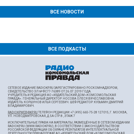
ВСЕ НОВОСТИ
ВСЕ ПОДКАСТЫ
СЕТЕВОЕ ИЗДАНИЕ RADIOKP.RU ЗАРЕГИСТРИРОВАНО РОСКОМНАДЗОРОМ,
СВИДЕТЕЛЬСТВО ЭЛ № ФС77-76389 ОТ 26.07.2019 ГОДА.
УЧРЕДИТЕЛЬ И РЕДАКЦИЯ АО «ИЗДАТЕЛЬСКИЙ ДОМ «КОМСОМОЛЬСКАЯ
ПРАВДА». ГЕНЕРАЛЬНЫЙ ДИРЕКТОР: НОСОВА ОЛЕСЯ ВЯЧЕСЛАВОВНА.
ИЗДАТЕЛЬ: КОРШУНОВ ИЛЬЯ СЕРГЕЕВИЧ. ШEФ РЕДАКТОР: КУЗЬМИН ДМИТРИЙ
ВЛАДИМИРОВИЧ.
RADIOKPWEB@KP.RU
ТЕЛЕФОН РЕДАКЦИИ: +7 (495) 665-75-28 127015, Г. МОСКВА,
УЛ. НОВОДМИТРОВСКАЯ, Д.5А СТР.8 , ЭТАЖ 7
ИСКЛЮЧИТЕЛЬНЫЕ ПРАВА НА МАТЕРИАЛЫ, РАЗМЕЩЁННЫЕ В СЕТЕВОМ ИЗДАНИИ
RADIOKP.RU (WWW.RADIOKP.RU), В СООТВЕТСТВИИ С ЗАКОНОДАТЕЛЬСТВОМ
РОССИЙСКОЙ ФЕДЕРАЦИИ ОБ ОХРАНЕ РЕЗУЛЬТАТОВ ИНТЕЛЛЕКТУАЛЬНОЙ
ДЕЯТЕЛЬНОСТИ ПРИНАДЛЕЖАТ АО «ИЗДАТЕЛЬСКИЙ ДОМ «КОМСОМОЛЬСКАЯ