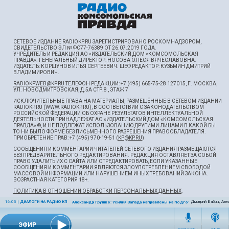
СЕТЕВОЕ ИЗДАНИЕ RADIOKP.RU ЗАРЕГИСТРИРОВАНО РОСКОМНАДЗОРОМ,
СВИДЕТЕЛЬСТВО ЭЛ № ФС77-76389 ОТ 26.07.2019 ГОДА.
УЧРЕДИТЕЛЬ И РЕДАКЦИЯ АО «ИЗДАТЕЛЬСКИЙ ДОМ «КОМСОМОЛЬСКАЯ
ПРАВДА». ГЕНЕРАЛЬНЫЙ ДИРЕКТОР: НОСОВА ОЛЕСЯ ВЯЧЕСЛАВОВНА.
ИЗДАТЕЛЬ: КОРШУНОВ ИЛЬЯ СЕРГЕЕВИЧ. ШEФ РЕДАКТОР: КУЗЬМИН ДМИТРИЙ
ВЛАДИМИРОВИЧ.
RADIOKPWEB@KP.RU
ТЕЛЕФОН РЕДАКЦИИ: +7 (495) 665-75-28 127015, Г. МОСКВА,
УЛ. НОВОДМИТРОВСКАЯ, Д.5А СТР.8 , ЭТАЖ 7
ИСКЛЮЧИТЕЛЬНЫЕ ПРАВА НА МАТЕРИАЛЫ, РАЗМЕЩЁННЫЕ В СЕТЕВОМ ИЗДАНИИ
RADIOKP.RU (WWW.RADIOKP.RU), В СООТВЕТСТВИИ С ЗАКОНОДАТЕЛЬСТВОМ
РОССИЙСКОЙ ФЕДЕРАЦИИ ОБ ОХРАНЕ РЕЗУЛЬТАТОВ ИНТЕЛЛЕКТУАЛЬНОЙ
ДЕЯТЕЛЬНОСТИ ПРИНАДЛЕЖАТ АО «ИЗДАТЕЛЬСКИЙ ДОМ «КОМСОМОЛЬСКАЯ
ПРАВДА» ©, И НЕ ПОДЛЕЖАТ ИСПОЛЬЗОВАНИЮ ДРУГИМИ ЛИЦАМИ В КАКОЙ БЫ
ТО НИ БЫЛО ФОРМЕ БЕЗ ПИСЬМЕННОГО РАЗРЕШЕНИЯ ПРАВООБЛАДАТЕЛЯ.
ПРИОБРЕТЕНИЕ ПРАВ: +7 (495) 970-19-51 (
KP@KP.RU
)
СООБЩЕНИЯ И КОММЕНТАРИИ ЧИТАТЕЛЕЙ СЕТЕВОГО ИЗДАНИЯ РАЗМЕЩАЮТСЯ
БЕЗ ПРЕДВАРИТЕЛЬНОГО РЕДАКТИРОВАНИЯ. РЕДАКЦИЯ ОСТАВЛЯЕТ ЗА СОБОЙ
ПРАВО УДАЛИТЬ ИХ С САЙТА ИЛИ ОТРЕДАКТИРОВАТЬ, ЕСЛИ УКАЗАННЫЕ
СООБЩЕНИЯ И КОММЕНТАРИИ ЯВЛЯЮТСЯ ЗЛОУПОТРЕБЛЕНИЕМ СВОБОДОЙ
МАССОВОЙ ИНФОРМАЦИИ ИЛИ НАРУШЕНИЕМ ИНЫХ ТРЕБОВАНИЙ ЗАКОНА.
ВОЗРАСТНАЯ КАТЕГОРИЯ 18+.
ПОЛИТИКА В ОТНОШЕНИИ ОБРАБОТКИ ПЕРСОНАЛЬНЫХ ДАННЫХ
.
16:03
|
ДИАЛОГИ НА РАДИО КП
Дмитрий Бабич, Але
Александр Грушко: Усилия Запада направлены на подготовку военного с
ЭФИР