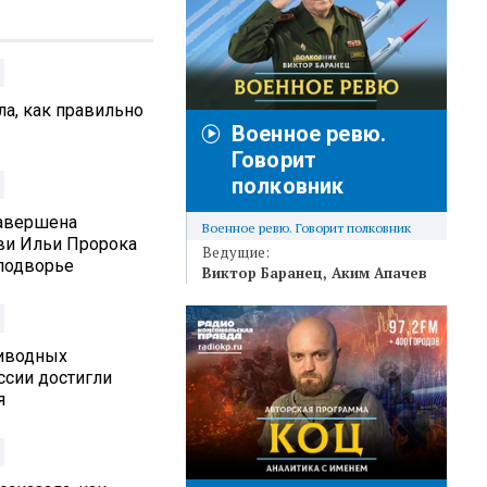
а, как правильно
Военное ревю.
Говорит
полковник
Завершена
Военное ревю. Говорит полковник
ви Ильи Пророка
Ведущие:
подворье
Виктор Баранец
Аким Апачев
иводных
ссии достигли
я