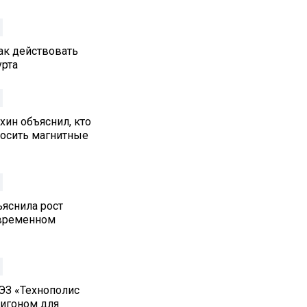
как действовать
урта
хин объяснил, кто
осить магнитные
ъяснила рост
овременном
ЭЗ «Технополис
лигоном для