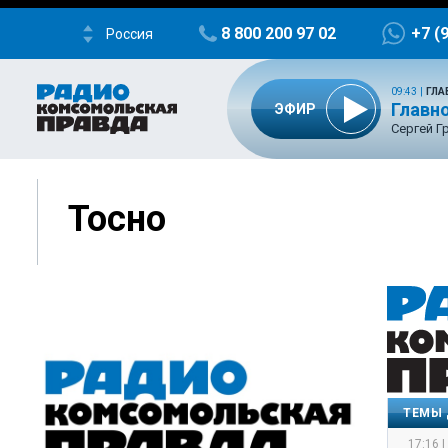
8 800 200 97 02
+7 (
Россия
09:43
|
ГЛА
Главно
ЭФИР
Сергей Г
Тосно
ТЕМЫ 
17:16 