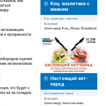
ссказала, как
Коц: аналитика с
ваться
именем
 жару
Коц: аналитика с именем
Ведущие:
Александр Коц
Игорь Измайлов
 легализацию
м к прозрачности
лобородов оценил
ения легионеллеза
Настоящий хит-
парад
нил, что будет с
ies из-за складов
Настоящий хит-парад
Ведущие:
Александр Анатольевич