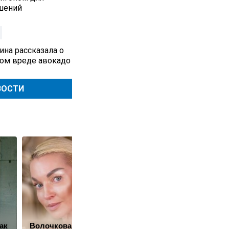
шений
ина рассказала о
ом вреде авокадо
ВОСТИ
ак
Волочкова