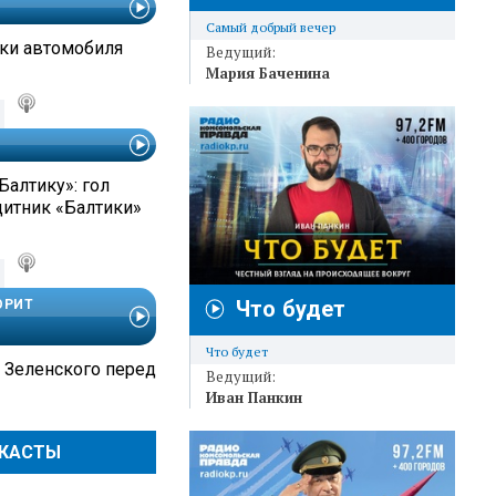
Самый добрый вечер
ки автомобиля
Ведущий:
Мария Баченина
Балтику»: гол
итник «Балтики»
Что будет
ОРИТ
Что будет
 Зеленского перед
Ведущий:
Иван Панкин
ДКАСТЫ