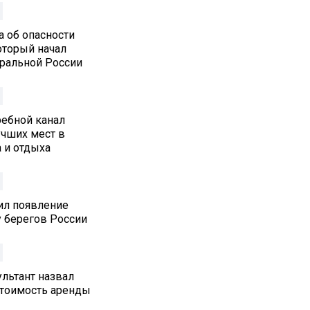
а об опасности
который начал
тральной России
ребной канал
учших мест в
 и отдыха
ил появление
у берегов России
льтант назвал
стоимость аренды