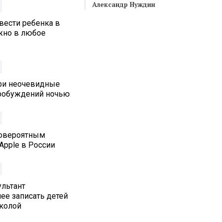
Александр Нуждин
вести ребенка в
жно в любое
три неочевидные
робуждений ночью
ловероятным
Apple в России
льтант
ее записать детей
колой