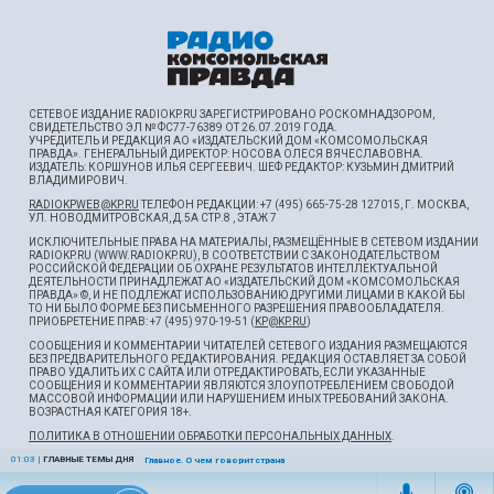
СЕТЕВОЕ ИЗДАНИЕ RADIOKP.RU ЗАРЕГИСТРИРОВАНО РОСКОМНАДЗОРОМ,
СВИДЕТЕЛЬСТВО ЭЛ № ФС77-76389 ОТ 26.07.2019 ГОДА.
УЧРЕДИТЕЛЬ И РЕДАКЦИЯ АО «ИЗДАТЕЛЬСКИЙ ДОМ «КОМСОМОЛЬСКАЯ
ПРАВДА». ГЕНЕРАЛЬНЫЙ ДИРЕКТОР: НОСОВА ОЛЕСЯ ВЯЧЕСЛАВОВНА.
ИЗДАТЕЛЬ: КОРШУНОВ ИЛЬЯ СЕРГЕЕВИЧ. ШEФ РЕДАКТОР: КУЗЬМИН ДМИТРИЙ
ВЛАДИМИРОВИЧ.
RADIOKPWEB@KP.RU
ТЕЛЕФОН РЕДАКЦИИ: +7 (495) 665-75-28 127015, Г. МОСКВА,
УЛ. НОВОДМИТРОВСКАЯ, Д.5А СТР.8 , ЭТАЖ 7
ИСКЛЮЧИТЕЛЬНЫЕ ПРАВА НА МАТЕРИАЛЫ, РАЗМЕЩЁННЫЕ В СЕТЕВОМ ИЗДАНИИ
RADIOKP.RU (WWW.RADIOKP.RU), В СООТВЕТСТВИИ С ЗАКОНОДАТЕЛЬСТВОМ
РОССИЙСКОЙ ФЕДЕРАЦИИ ОБ ОХРАНЕ РЕЗУЛЬТАТОВ ИНТЕЛЛЕКТУАЛЬНОЙ
ДЕЯТЕЛЬНОСТИ ПРИНАДЛЕЖАТ АО «ИЗДАТЕЛЬСКИЙ ДОМ «КОМСОМОЛЬСКАЯ
ПРАВДА» ©, И НЕ ПОДЛЕЖАТ ИСПОЛЬЗОВАНИЮ ДРУГИМИ ЛИЦАМИ В КАКОЙ БЫ
ТО НИ БЫЛО ФОРМЕ БЕЗ ПИСЬМЕННОГО РАЗРЕШЕНИЯ ПРАВООБЛАДАТЕЛЯ.
ПРИОБРЕТЕНИЕ ПРАВ: +7 (495) 970-19-51 (
KP@KP.RU
)
СООБЩЕНИЯ И КОММЕНТАРИИ ЧИТАТЕЛЕЙ СЕТЕВОГО ИЗДАНИЯ РАЗМЕЩАЮТСЯ
БЕЗ ПРЕДВАРИТЕЛЬНОГО РЕДАКТИРОВАНИЯ. РЕДАКЦИЯ ОСТАВЛЯЕТ ЗА СОБОЙ
ПРАВО УДАЛИТЬ ИХ С САЙТА ИЛИ ОТРЕДАКТИРОВАТЬ, ЕСЛИ УКАЗАННЫЕ
СООБЩЕНИЯ И КОММЕНТАРИИ ЯВЛЯЮТСЯ ЗЛОУПОТРЕБЛЕНИЕМ СВОБОДОЙ
МАССОВОЙ ИНФОРМАЦИИ ИЛИ НАРУШЕНИЕМ ИНЫХ ТРЕБОВАНИЙ ЗАКОНА.
ВОЗРАСТНАЯ КАТЕГОРИЯ 18+.
ПОЛИТИКА В ОТНОШЕНИИ ОБРАБОТКИ ПЕРСОНАЛЬНЫХ ДАННЫХ
.
01:03
|
ГЛАВНЫЕ ТЕМЫ ДНЯ
Главное. О чем говорит страна