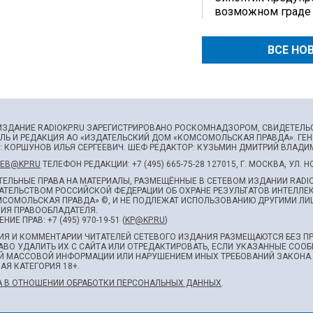
возможном граде
ВСЕ НО
ИЗДАНИЕ RADIOKP.RU ЗАРЕГИСТРИРОВАНО РОСКОМНАДЗОРОМ, СВИДЕТЕЛЬСТВ
ЛЬ И РЕДАКЦИЯ АО «ИЗДАТЕЛЬСКИЙ ДОМ «КОМСОМОЛЬСКАЯ ПРАВДА». ГЕ
: КОРШУНОВ ИЛЬЯ СЕРГЕЕВИЧ. ШEФ РЕДАКТОР: КУЗЬМИН ДМИТРИЙ ВЛАДИ
EB@KP.RU
ТЕЛЕФОН РЕДАКЦИИ: +7 (495) 665-75-28 127015, Г. МОСКВА, УЛ. 
ЕЛЬНЫЕ ПРАВА НА МАТЕРИАЛЫ, РАЗМЕЩЁННЫЕ В СЕТЕВОМ ИЗДАНИИ RADIOK
ТЕЛЬСТВОМ РОССИЙСКОЙ ФЕДЕРАЦИИ ОБ ОХРАНЕ РЕЗУЛЬТАТОВ ИНТЕЛЛЕ
СОМОЛЬСКАЯ ПРАВДА» ©, И НЕ ПОДЛЕЖАТ ИСПОЛЬЗОВАНИЮ ДРУГИМИ ЛИЦ
ИЯ ПРАВООБЛАДАТЕЛЯ.
НИЕ ПРАВ: +7 (495) 970-19-51 (
KP@KP.RU
)
Я И КОММЕНТАРИИ ЧИТАТЕЛЕЙ СЕТЕВОГО ИЗДАНИЯ РАЗМЕЩАЮТСЯ БЕЗ ПР
АВО УДАЛИТЬ ИХ С САЙТА ИЛИ ОТРЕДАКТИРОВАТЬ, ЕСЛИ УКАЗАННЫЕ СО
Й МАССОВОЙ ИНФОРМАЦИИ ИЛИ НАРУШЕНИЕМ ИНЫХ ТРЕБОВАНИЙ ЗАКОНА
АЯ КАТЕГОРИЯ 18+.
 В ОТНОШЕНИИ ОБРАБОТКИ ПЕРСОНАЛЬНЫХ ДАННЫХ
.