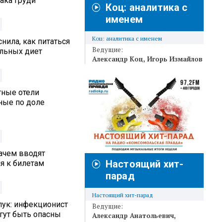
ака груди
Коц: аналитика с
именем
Коц: аналитика с именем
нила, как питаться
Ведущие:
альных диет
Александр Коц
Игорь Измайлов
тные отели
ные по доле
ачем вводят
Настоящий хит-
я к билетам
парад
Настоящий хит-парад
лук: инфекционист
Ведущие:
гут быть опасны
Александр Анатольевич