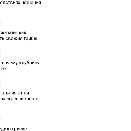
едствиях ношения
сказали, как
ть свежие грибы
, почему клубнику
нее
а, влияют ли
на агрессивность
едил о риске