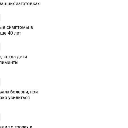
машних заготовках
ные симптомы в
ше 40 лет
, когда дети
алименты
ала болезни, при
зко усилиться
дил о грозах и