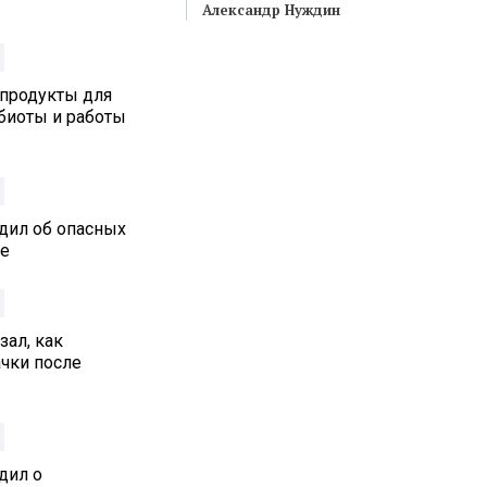
Александр Нуждин
 продукты для
биоты и работы
дил об опасных
ре
ал, как
ачки после
дил о