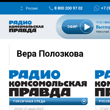
8 800 200 97 02
+7 (
Россия
19:03
|
ВЫС
Высоцк
ЭФИР
Николай
Вера Полозкова
ТОКСИЧНАЯ СРЕДА
РУССК
20:03 | 21 июня 2023
17:03 