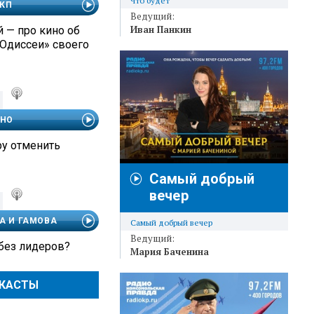
Что будет
 КП
Ведущий:
Иван Панкин
 — про кино об
«Одиссеи» своего
ЧНО
ру отменить
Самый добрый
вечер
А И ГАМОВА
Самый добрый вечер
Ведущий:
 без лидеров?
Мария Баченина
ДКАСТЫ