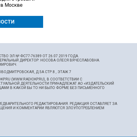
 в Москве
ВОСТИ
О ЭЛ № ФС77-76389 ОТ 26.07.2019 ГОДА.
НЕРАЛЬНЫЙ ДИРЕКТОР: НОСОВА ОЛЕСЯ ВЯЧЕСЛАВОВНА.
МИРОВИЧ.
НОВОДМИТРОВСКАЯ, Д.5А СТР.8 , ЭТАЖ 7
P.RU (WWW.RADIOKP.RU), В СООТВЕТСТВИИ С
КТУАЛЬНОЙ ДЕЯТЕЛЬНОСТИ ПРИНАДЛЕЖАТ АО «ИЗДАТЕЛЬСКИЙ
АМИ В КАКОЙ БЫ ТО НИ БЫЛО ФОРМЕ БЕЗ ПИСЬМЕННОГО
ЕДВАРИТЕЛЬНОГО РЕДАКТИРОВАНИЯ. РЕДАКЦИЯ ОСТАВЛЯЕТ ЗА
ОБЩЕНИЯ И КОММЕНТАРИИ ЯВЛЯЮТСЯ ЗЛОУПОТРЕБЛЕНИЕМ
.