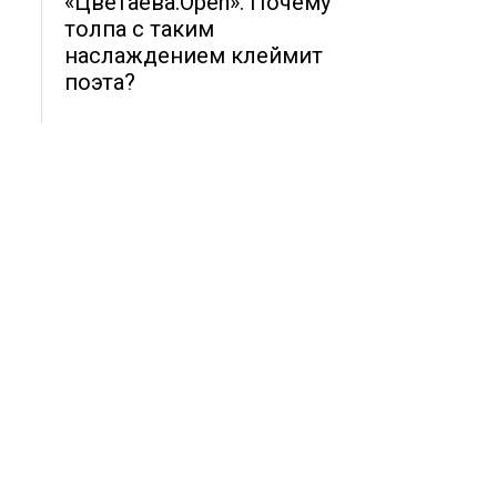
«Цветаева.Open»: Почему
толпа с таким
наслаждением клеймит
поэта?