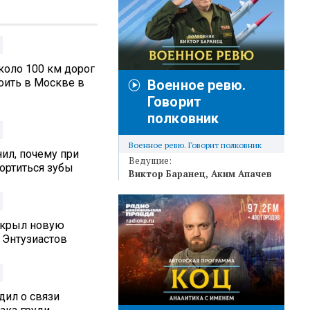
коло 100 км дорог
оить в Москве в
Военное ревю.
Говорит
полковник
Военное ревю. Говорит полковник
ил, почему при
Ведущие:
ортиться зубы
Виктор Баранец
Аким Апачев
ткрыл новую
 Энтузиастов
дил о связи