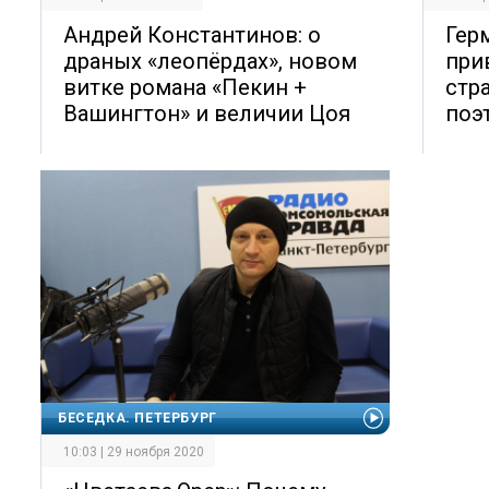
Андрей Константинов: о
Гер
драных «леопёрдах», новом
при
витке романа «Пекин +
стр
Вашингтон» и величии Цоя
поэ
БЕСЕДКА. ПЕТЕРБУРГ
10:03 | 29 ноября 2020