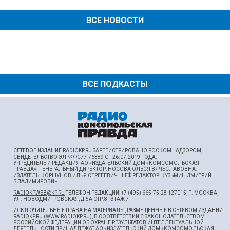
ВСЕ НОВОСТИ
ВСЕ ПОДКАСТЫ
СЕТЕВОЕ ИЗДАНИЕ RADIOKP.RU ЗАРЕГИСТРИРОВАНО РОСКОМНАДЗОРОМ,
СВИДЕТЕЛЬСТВО ЭЛ № ФС77-76389 ОТ 26.07.2019 ГОДА.
УЧРЕДИТЕЛЬ И РЕДАКЦИЯ АО «ИЗДАТЕЛЬСКИЙ ДОМ «КОМСОМОЛЬСКАЯ
ПРАВДА». ГЕНЕРАЛЬНЫЙ ДИРЕКТОР: НОСОВА ОЛЕСЯ ВЯЧЕСЛАВОВНА.
ИЗДАТЕЛЬ: КОРШУНОВ ИЛЬЯ СЕРГЕЕВИЧ. ШEФ РЕДАКТОР: КУЗЬМИН ДМИТРИЙ
ВЛАДИМИРОВИЧ.
RADIOKPWEB@KP.RU
ТЕЛЕФОН РЕДАКЦИИ: +7 (495) 665-75-28 127015, Г. МОСКВА,
УЛ. НОВОДМИТРОВСКАЯ, Д.5А СТР.8 , ЭТАЖ 7
ИСКЛЮЧИТЕЛЬНЫЕ ПРАВА НА МАТЕРИАЛЫ, РАЗМЕЩЁННЫЕ В СЕТЕВОМ ИЗДАНИИ
RADIOKP.RU (WWW.RADIOKP.RU), В СООТВЕТСТВИИ С ЗАКОНОДАТЕЛЬСТВОМ
РОССИЙСКОЙ ФЕДЕРАЦИИ ОБ ОХРАНЕ РЕЗУЛЬТАТОВ ИНТЕЛЛЕКТУАЛЬНОЙ
ДЕЯТЕЛЬНОСТИ ПРИНАДЛЕЖАТ АО «ИЗДАТЕЛЬСКИЙ ДОМ «КОМСОМОЛЬСКАЯ