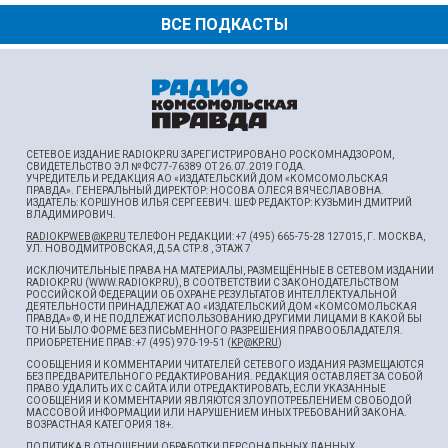
ВСЕ ПОДКАСТЫ
СЕТЕВОЕ ИЗДАНИЕ RADIOKP.RU ЗАРЕГИСТРИРОВАНО РОСКОМНАДЗОРОМ,
СВИДЕТЕЛЬСТВО ЭЛ № ФС77-76389 ОТ 26.07.2019 ГОДА.
УЧРЕДИТЕЛЬ И РЕДАКЦИЯ АО «ИЗДАТЕЛЬСКИЙ ДОМ «КОМСОМОЛЬСКАЯ
ПРАВДА». ГЕНЕРАЛЬНЫЙ ДИРЕКТОР: НОСОВА ОЛЕСЯ ВЯЧЕСЛАВОВНА.
ИЗДАТЕЛЬ: КОРШУНОВ ИЛЬЯ СЕРГЕЕВИЧ. ШEФ РЕДАКТОР: КУЗЬМИН ДМИТРИЙ
ВЛАДИМИРОВИЧ.
RADIOKPWEB@KP.RU
ТЕЛЕФОН РЕДАКЦИИ: +7 (495) 665-75-28 127015, Г. МОСКВА,
УЛ. НОВОДМИТРОВСКАЯ, Д.5А СТР.8 , ЭТАЖ 7
ИСКЛЮЧИТЕЛЬНЫЕ ПРАВА НА МАТЕРИАЛЫ, РАЗМЕЩЁННЫЕ В СЕТЕВОМ ИЗДАНИИ
RADIOKP.RU (WWW.RADIOKP.RU), В СООТВЕТСТВИИ С ЗАКОНОДАТЕЛЬСТВОМ
РОССИЙСКОЙ ФЕДЕРАЦИИ ОБ ОХРАНЕ РЕЗУЛЬТАТОВ ИНТЕЛЛЕКТУАЛЬНОЙ
ДЕЯТЕЛЬНОСТИ ПРИНАДЛЕЖАТ АО «ИЗДАТЕЛЬСКИЙ ДОМ «КОМСОМОЛЬСКАЯ
ПРАВДА» ©, И НЕ ПОДЛЕЖАТ ИСПОЛЬЗОВАНИЮ ДРУГИМИ ЛИЦАМИ В КАКОЙ БЫ
ТО НИ БЫЛО ФОРМЕ БЕЗ ПИСЬМЕННОГО РАЗРЕШЕНИЯ ПРАВООБЛАДАТЕЛЯ.
ПРИОБРЕТЕНИЕ ПРАВ: +7 (495) 970-19-51 (
KP@KP.RU
)
СООБЩЕНИЯ И КОММЕНТАРИИ ЧИТАТЕЛЕЙ СЕТЕВОГО ИЗДАНИЯ РАЗМЕЩАЮТСЯ
БЕЗ ПРЕДВАРИТЕЛЬНОГО РЕДАКТИРОВАНИЯ. РЕДАКЦИЯ ОСТАВЛЯЕТ ЗА СОБОЙ
ПРАВО УДАЛИТЬ ИХ С САЙТА ИЛИ ОТРЕДАКТИРОВАТЬ, ЕСЛИ УКАЗАННЫЕ
СООБЩЕНИЯ И КОММЕНТАРИИ ЯВЛЯЮТСЯ ЗЛОУПОТРЕБЛЕНИЕМ СВОБОДОЙ
МАССОВОЙ ИНФОРМАЦИИ ИЛИ НАРУШЕНИЕМ ИНЫХ ТРЕБОВАНИЙ ЗАКОНА.
ВОЗРАСТНАЯ КАТЕГОРИЯ 18+.
ПОЛИТИКА В ОТНОШЕНИИ ОБРАБОТКИ ПЕРСОНАЛЬНЫХ ДАННЫХ
.