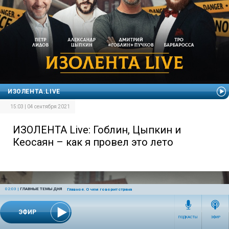
ИЗОЛЕНТА.LIVE
15:03 | 04 сентября 2021
ИЗОЛЕНТА Live: Гоблин, Цыпкин и
Кеосаян – как я провел это лето
02:03
|
ГЛАВНЫЕ ТЕМЫ ДНЯ
Главное. О чем говорит страна
ЭФИР
ПОДКАСТЫ
ЭФИР