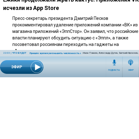
исчезли из App Store
Пресс-секретарь президента Дмитрий Песков
прокомментировал удаление приложений компании «ВК» из
магазина приложений «ЭппСтор». Он заявил, что российские
власти планируют обсудить ситуацию с «Эппл», а также
посоветовал россиянам переходить на гаджеты на
«Андроид».
22:03
|
ЧТО БУДЕТ
Иван Панкин, Александр Дугин, Евгений Арсюхин
Пришло время уменьшить численность населения Земли
ЭФИР
ПОДКАСТЫ
ЭФИР
СЕТЕВОЕ ИЗДАНИЕ RADIOKP.RU ЗАРЕГИСТРИРОВАНО РОСКОМНАДЗОРОМ,
СВИДЕТЕЛЬСТВО ЭЛ № ФС77-76389 ОТ 26.07.2019 ГОДА.
УЧРЕДИТЕЛЬ И РЕДАКЦИЯ АО «ИЗДАТЕЛЬСКИЙ ДОМ «КОМСОМОЛЬСКАЯ