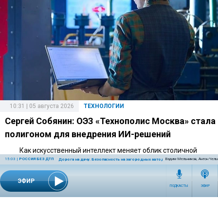
10:31 | 05 августа 2026
ТЕХНОЛОГИИ
Сергей Собянин: ОЭЗ «Технополис Москва» стала
полигоном для внедрения ИИ-решений
Как искусственный интеллект меняет облик столичной
15:03
|
РОССИЯ БЕЗ ДТП
Вадим Мельников, Антон Чел
промышленности.
Дорога на дачу. Безопасность на загородных автодорогах
ЭФИР
ПОДКАСТЫ
ЭФИР
14:30 | 04 августа 2026
ТЕХНОЛОГИИ
Эксперт объяснил, почему сайты банков