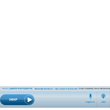
06:03
|
ДИАЛОГИ НА РАДИО КП
Игорь Измайлов, Вячеслав Фетисов
Вячеслав Фетисов — про спорт и экологию
ЭФИР
ПОДКАСТЫ
ЭФИР