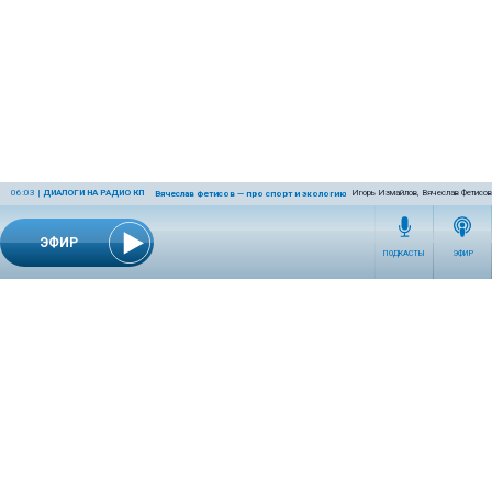
06:03
|
ДИАЛОГИ НА РАДИО КП
Игорь Измайлов, Вячеслав Фетисов
Вячеслав Фетисов — про спорт и экологию
ЭФИР
ПОДКАСТЫ
ЭФИР
СЕТЕВОЕ ИЗДАНИЕ RADIOKP.RU ЗАРЕГИСТРИРОВАНО РОСКОМНАДЗОРОМ,
СВИДЕТЕЛЬСТВО ЭЛ № ФС77-76389 ОТ 26.07.2019 ГОДА.
УЧРЕДИТЕЛЬ И РЕДАКЦИЯ АО «ИЗДАТЕЛЬСКИЙ ДОМ «КОМСОМОЛЬСКАЯ