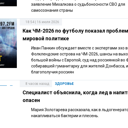
заявление Михалкова о судьбоносности СВО для
самосознания страны
18:54 | 16 июля 2026
Как ЧМ-2026 по футболу показал пробле
мировой политике
Иван Панкин обсуждает вместе с экспертами эхо 
Фолклендские острова на ЧМ-2026, шансы на выхо
большой войны с Европой, суд над россиянкой во 
собиравшей гуманитарку для жителей Донбасса, и
благополучия россиян
8 часов назад
ЗДОРОВЬЕ
Специалист объяснила, когда лед в напит
опасен
Мария Золотарева рассказала, как в льдогенерат
накапливаться бактерии и плесень.