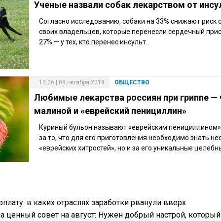
Ученые назвали собак лекарством от инсу
Согласно исследованию, собаки на 33% снижают риск 
своих владельцев, которые перенесли сердечный прист
27% — у тех, кто перенес инсульт.
12:26 | 09 октября 2019
ОБЩЕСТВО
Любимые лекарства россиян при гриппе — 
малиной и «еврейский пенициллин»
Куриный бульон называют «еврейским пенициллином»
за то, что для его приготовления необходимо знать не
«еврейских хитростей», но и за его уникальные целебн
плату: в каких отраслях заработки рванули вверх
ла ценный совет на август: Нужен добрый настрой, который