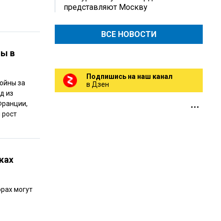
представляют Москву
ВСЕ НОВОСТИ
мы в
Подпишись на наш канал
войны за
в Дзен
д из
Франции,
 рост
ках
орах могут