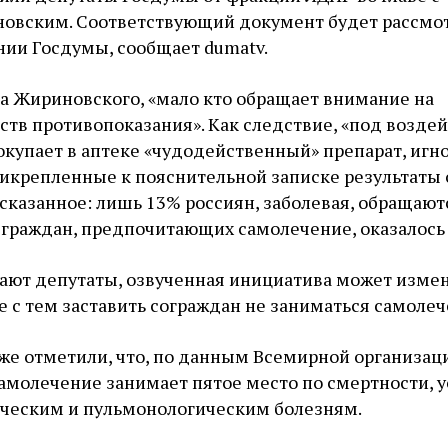
вским. Соответствующий документ будет рассмот
ии Госдумы, сообщает dumatv.
а Жириновского, «мало кто обращает внимание на
тв противопоказания». Как следствие, «под возде
купает в аптеке «чудодейственный» препарат, игн
прикрепленные к пояснительной записке результаты
казанное: лишь 13% россиян, заболевая, обращают
м граждан, предпочитающих самолечение, оказалось
итают депутаты, озвученная инициатива может изме
е с тем заставить сограждан не заниматься самоле
же отметили, что, по данным Всемирной организац
амолечение занимает пятое место по смертности, у
ическим и пульмонологическим болезням.