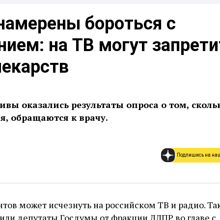
намерены бороться с
ием: на ТВ могут запрети
лекарств
ивы оказались результаты опроса о том, сколь
я, обращаются к врачу.
Подпишись на на
ов может исчезнуть на российском ТВ и радио. Та
или депутаты Госдумы от фракции ЛДПР во главе с