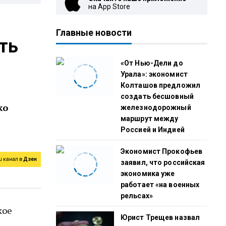
на App Store
Главные новости
ть
«От Нью-Дели до
Урала»: экономист
Колташов предложил
создать бесшовный
ко
железнодорожный
маршрут между
Россией и Индией
Экономист Прокофьев
ш канал в
Дзен
заявил, что российская
экономика уже
работает «на военных
рельсах»
кое
Юрист Трещев назвал