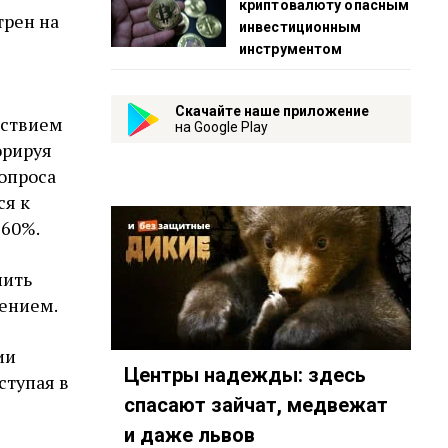
криптовалюту опасным
рен на
инвестиционным
инструментом
Скачайте наше приложение
йствием
на Google Play
орируя
 опроса
ся к
 60%.
нить
чением.
ии
Центры надежды: здесь
ступая в
спасают зайчат, медвежат
и даже львов