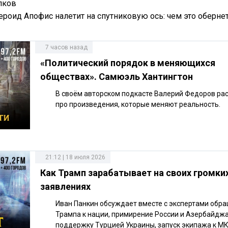
пков
тероид Апофис налетит на спутниковую ось: чем это оберне
7 часов назад
«Политический порядок в меняющихся
обществах». Самюэль Хантингтон
В своём авторском подкасте Валерий Федоров ра
про произведения, которые меняют реальность.
21:12 | 18 июля 2026
Как Трамп зарабатывает на своих громки
заявлениях
Иван Панкин обсуждает вместе с экспертами обр
Трампа к нации, примирение России и Азербайджа
поддержку Турцией Украины, запуск экипажа к МК