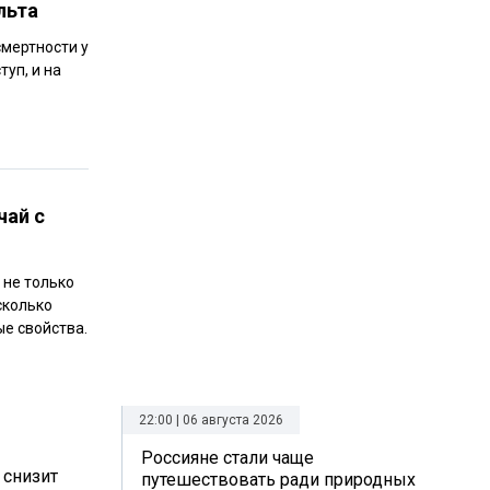
льта
смертности у
уп, и на
чай с
 не только
сколько
ые свойства.
22:00 | 06 августа 2026
Россияне стали чаще
 снизит
путешествовать ради природных