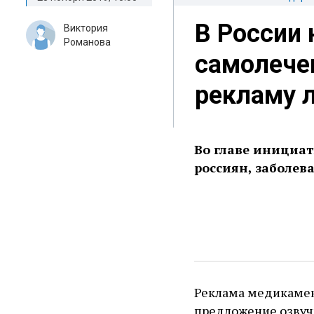
В России 
Виктория
Романова
самолечен
рекламу 
Во главе инициат
россиян, заболева
Реклама медикамент
предложение озвуч