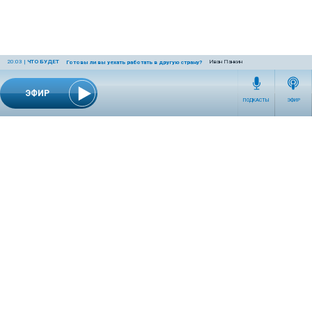
20:03
|
ЧТО БУДЕТ
Иван Панкин
Готовы ли вы уехать работать в другую страну?
ЭФИР
ПОДКАСТЫ
ЭФИР
СЕТЕВОЕ ИЗДАНИЕ RADIOKP.RU ЗАРЕГИСТРИРОВАНО РОСКОМНАДЗОРОМ,
СВИДЕТЕЛЬСТВО ЭЛ № ФС77-76389 ОТ 26.07.2019 ГОДА.
УЧРЕДИТЕЛЬ И РЕДАКЦИЯ АО «ИЗДАТЕЛЬСКИЙ ДОМ «КОМСОМОЛЬСКАЯ