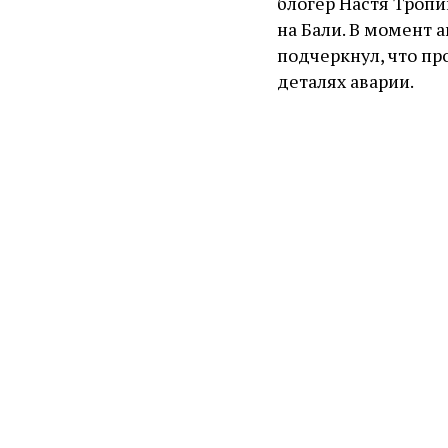
блогер Настя Тропи
на Бали. В момент 
подчеркнул, что п
деталях аварии.