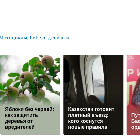
Мотоциклы
,
Гибель девушки
Яблоки без червей:
Казахстан готовит
как защитить
платный въезд:
Пут
деревья от
кого коснутся
Ба
вредителей
новые правила
ор