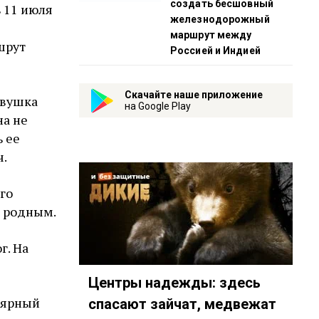
создать бесшовный
 11 июля
железнодорожный
маршрут между
шрут
Россией и Индией
Скачайте наше приложение
евушка
на Google Play
на не
ь ее
ч.
го
я родным.
г. На
Центры надежды: здесь
лярный
спасают зайчат, медвежат