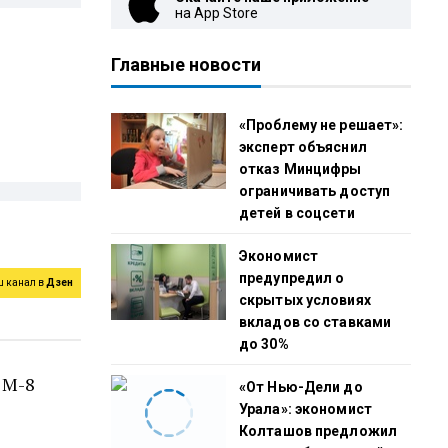
на App Store
Главные новости
«Проблему не решает»:
эксперт объяснил
отказ Минцифры
ограничивать доступ
детей в соцсети
Экономист
предупредил о
ш канал в
Дзен
скрытых условиях
вкладов со ставками
до 30%
 М-8
«От Нью-Дели до
Урала»: экономист
Колташов предложил