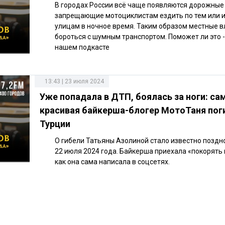
В городах России всё чаще появляются дорожные 
запрещающие мотоциклистам ездить по тем или 
улицам в ночное время. Таким образом местные в
бороться с шумным транспортом. Поможет ли это -
нашем подкасте
13:43 | 23 июля 2024
Уже попадала в ДТП, боялась за ноги: са
красивая байкерша-блогер МотоТаня пог
Турции
О гибели Татьяны Азолиной стало известно поздн
22 июля 2024 года. Байкерша приехала «покорять 
как она сама написала в соцсетях.