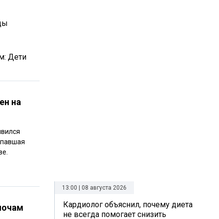
ды
м: Дети
ен на
явился
ропавшая
ве.
13:00 | 08 августа 2026
Кардиолог объяснил, почему диета
ночам
не всегда помогает снизить