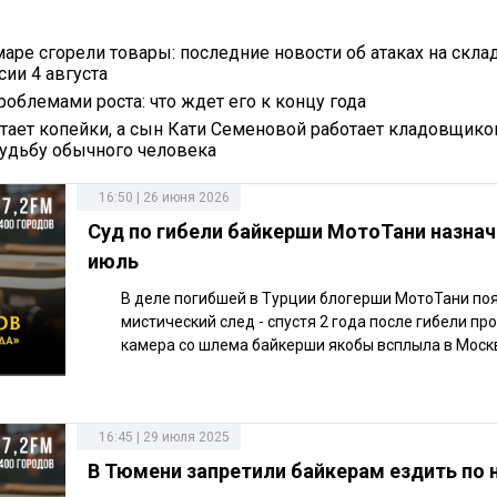
маре сгорели товары: последние новости об атаках на скла
сии 4 августа
роблемами роста: что ждет его к концу года
ает копейки, а сын Кати Семеновой работает кладовщико
судьбу обычного человека
16:50 | 26 июня 2026
Суд по гибели байкерши МотоТани назнач
июль
В деле погибшей в Турции блогерши МотоТани по
мистический след - спустя 2 года после гибели п
камера со шлема байкерши якобы всплыла в Моск
16:45 | 29 июля 2025
В Тюмени запретили байкерам ездить по 