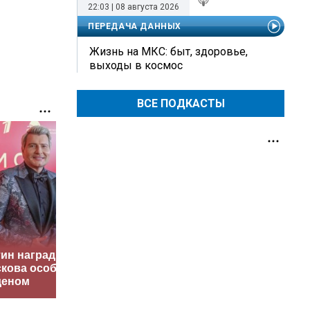
22:03 | 08 августа 2026
ПЕРЕДАЧА ДАННЫХ
Жизнь на МКС: быт, здоровье,
выходы в космос
ВСЕ ПОДКАСТЫ
Подвело
ин наградил
Соседов: Пугачева
Папанов
скова особым
безнадежно
ушли дру
деном
постарела
другом