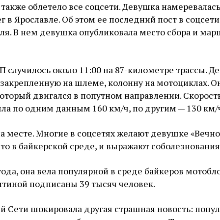
также облетело все соцсети. Девушка намеревалась
г в Ярославле. Об этом ее последний пост в соцсети
юля. В нем девушка опубликовала место сбора и мар
П случилось около 11:00 на 87-километре трассы. Д
 закрепленную на шлеме, колонну на мотоциклах. О
который двигался в попутном направлении. Скорост
ла по одним данным 160 км/ч, по другим — 130 км/
а месте. Многие в соцсетях желают девушке «Вечно
ято в байкерской среде, и выражают соболезновани
ода, она вела популярной в среде байкеров мотобло
итиной подписаны 39 тысяч человек.
ей Сети шокировала другая страшная новость: попу