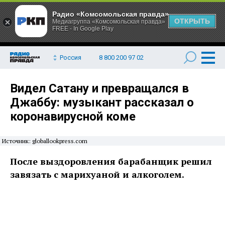
Радио «Комсомольская правда»
ОТКРЫТЬ
Медиагруппа «Комсомольская правда»
FREE - In Google Play
Россия
8 800 200 97 02
Видел Сатану и превращался в
Джаббу: музыкант рассказал о
коронавирусной коме
Источник: globallookpress.com
После выздоровления барабанщик решил
завязать с марихуаной и алкоголем.