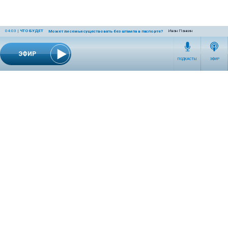
04:03
|
ЧТО БУДЕТ
Иван Панкин
Может ли семья существовать без штампа в паспорте?
ЭФИР
ПОДКАСТЫ
ЭФИР
СЕТЕВОЕ ИЗДАНИЕ RADIOKP.RU ЗАРЕГИСТРИРОВАНО РОСКОМНАДЗОРОМ,
СВИДЕТЕЛЬСТВО ЭЛ № ФС77-76389 ОТ 26.07.2019 ГОДА.
УЧРЕДИТЕЛЬ И РЕДАКЦИЯ АО «ИЗДАТЕЛЬСКИЙ ДОМ «КОМСОМОЛЬСКАЯ
ПРАВДА». ГЕНЕРАЛЬНЫЙ ДИРЕКТОР: НОСОВА ОЛЕСЯ ВЯЧЕСЛАВОВНА.
ИЗДАТЕЛЬ: КОРШУНОВ ИЛЬЯ СЕРГЕЕВИЧ. ШEФ РЕДАКТОР: КУЗЬМИН ДМИТРИЙ