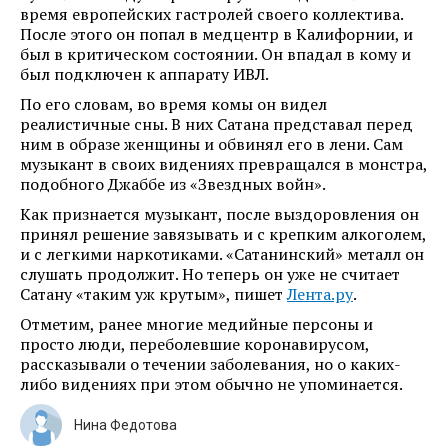
время европейских гастролей своего коллектива.
После этого он попал в медцентр в Калифорнии, и
был в критическом состоянии. Он впадал в кому и
был подключен к аппарату ИВЛ.
По его словам, во время комы он видел
реалистичные сны. В них Сатана представал перед
ним в образе женщины и обвинял его в лени. Сам
музыкант в своих видениях превращался в монстра,
подобного Джаббе из «Звездных войн».
Как признается музыкант, после выздоровления он
принял решение завязывать и с крепким алкоголем,
и с легкими наркотиками. «Сатанинский» металл он
слушать продолжит. Но теперь он уже не считает
Сатану «таким уж крутым», пишет
Лента.ру
.
Отметим, ранее многие медийные персоны и
просто люди, переболевшие коронавирусом,
рассказывали о течении заболевания, но о каких-
либо видениях при этом обычно не упоминается.
Нина Федотова