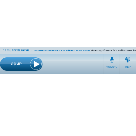
12:03
|
ВРЕМЯ НАУКИ
Александр Сергеев, Мария Баченина, Ал
Современное сельское хозяйство — это космос! Или даже круче!
ЭФИР
ПОДКАСТЫ
ЭФИР
СЕТЕВОЕ ИЗДАНИЕ RADIOKP.RU ЗАРЕГИСТРИРОВАНО РОСКОМНАДЗОРОМ,
СВИДЕТЕЛЬСТВО ЭЛ № ФС77-76389 ОТ 26.07.2019 ГОДА.
УЧРЕДИТЕЛЬ И РЕДАКЦИЯ АО «ИЗДАТЕЛЬСКИЙ ДОМ «КОМСОМОЛЬСКАЯ