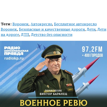
Теги:
Воронеж
,
Автокресло
,
Бесплатное автокресло
Воронеж
,
Безопасные и качественные дороги
,
Дети
,
Дети
на дороге
,
ДТП
,
Детство без опасности