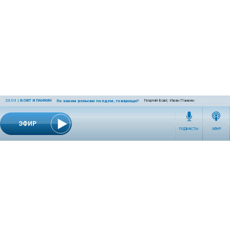
23:03
|
БОВТ И ПАНКИН
Георгий Бовт, Иван Панкин
По каким рельсам поедем, товарищи?
ЭФИР
ПОДКАСТЫ
ЭФИР
СЕТЕВОЕ ИЗДАНИЕ RADIOKP.RU ЗАРЕГИСТРИРОВАНО РОСКОМНАДЗОРОМ,