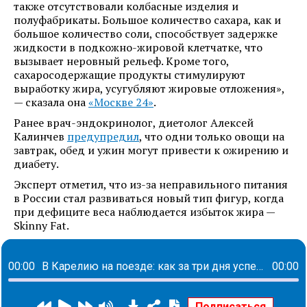
также отсутствовали колбасные изделия и
полуфабрикаты. Большое количество сахара, как и
большое количество соли, способствует задержке
жидкости в подкожно-жировой клетчатке, что
вызывает неровный рельеф. Кроме того,
сахаросодержащие продукты стимулируют
выработку жира, усугубляют жировые отложения»,
— сказала она
«Москве 24»
.
Ранее врач-эндокринолог, диетолог Алексей
Калинчев
предупредил
, что одни только овощи на
завтрак, обед и ужин могут привести к ожирению и
диабету.
Эксперт отметил, что из-за неправильного питания
в России стал развиваться новый тип фигур, когда
при дефиците веса наблюдается избыток жира —
Skinny Fat.
00:00
В Карелию на поезде: как за три дня успеть посмотреть самое интересное в стране северных сияний и белых ночей
00:00