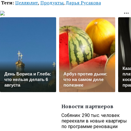
Теги:
Целлюлит
,
Продукты
,
Дарья Русакова
Каз
День Бориса и Глеба:
Арбуз против дыни:
пла
что нельзя делать 6
что на самом деле
кос
августа
полезнее
пра
Новости партнеров
Собянин: 290 тыс. человек
переехали в новые квартиры
по программе реновации