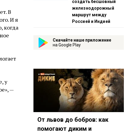
создать бесшовный
железнодорожный
ет. В
маршрут между
го. И я
Россией и Индией
, когда
ьное
Скачайте наше приложение
на Google Play
могает
, у
е», —
От львов до бобров: как
помогают диким и