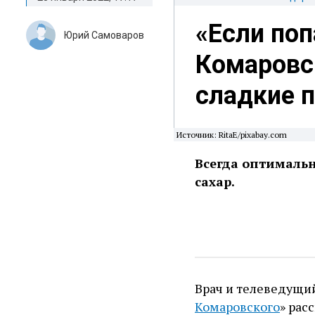
«Если поп
Юрий Самоваров
Комаровс
сладкие 
Источник: RitaE/pixabay.com
Всегда оптимальн
сахар.
Врач и телеведущи
Комаровского
» рас