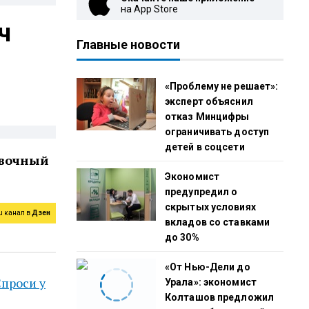
на App Store
ч
Главные новости
«Проблему не решает»:
эксперт объяснил
отказ Минцифры
ограничивать доступ
детей в соцсети
авочный
Экономист
предупредил о
скрытых условиях
ш канал в
Дзен
вкладов со ставками
до 30%
«От Нью-Дели до
проси у
Урала»: экономист
Колташов предложил