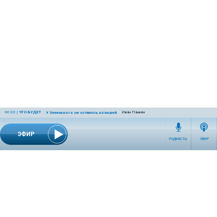
06:03
|
ЧТО БУДЕТ
Иван Панкин
У Зеленского не осталось козырей
ЭФИР
ПОДКАСТЫ
ЭФИР