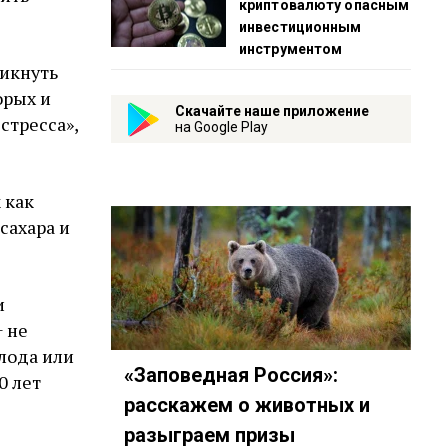
криптовалюту опасным
инвестиционным
инструментом
никнуть
орых и
Скачайте наше приложение
стресса»,
на Google Play
 как
сахара и
и
+ не
лода или
«Заповедная Россия»:
0 лет
расскажем о животных и
разыграем призы