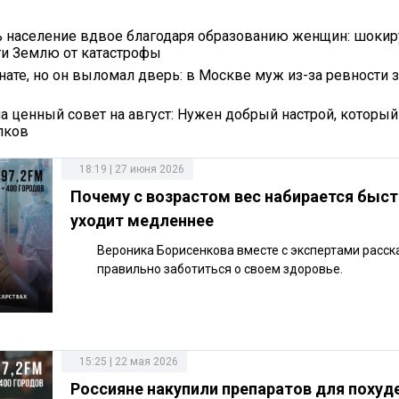
ь население вдвое благодаря образованию женщин: шок
и Землю от катастрофы
нате, но он выломал дверь: в Москве муж из-за ревности 
ла ценный совет на август: Нужен добрый настрой, который
пков
18:19 | 27 июня 2026
Почему с возрастом вес набирается быст
уходит медленнее
Вероника Борисенкова вместе с экспертами расск
правильно заботиться о своем здоровье.
15:25 | 22 мая 2026
Россияне накупили препаратов для похуд