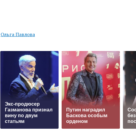
,
Ольга Павлова
Экс-продюсер
Газманова признал
Путин наградил
Сос
вину по двум
Баскова особым
бе
статьям
орденом
пос