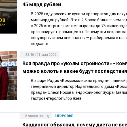
45 млрд рублей
В 2025 году россияне купили препаратов для поху
миллиардов рублей. Это в 2,5 раза больше, чем го
в 2026 этот рынок может вырасти до 75 миллиардо
прогнозируют фармацевты. Почему эти лекарства
популярны и чем они опасны — разбираемся в на
подкасте.
23:40 | 01 мая 2026
Вся правда про «уколы стройности» - ком
можно колоть и какие будут последствия
В эфире Радио «Комсомольская правда» главный 
генеральный директор Издательского дома «Ком
правда» Олеся Носова, эндокринолог Зухра Павло
гастроэнтеролог Егор Язев.
6 часов назад
ЗДОРОВЬЕ
Кардиолог объяснил, почему диета не вс