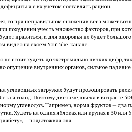
дефициты и с их учетом составлять рацион.
ия, то при неправильном снижении веса может воз
при похудении учесть множество факторов, при кот
будет нравиться, и для здоровья не будет большого 
вом видео на своем YouTube-канале.
о не стоит худеть до экстремально низких цифр, так
но опущение внутренних органов, сильное падение 
на углеводных загрузках будут провоцировать риск
ета и голод. Поэтому диета человека в возрасте 50
орму углеводов. Например, норма фруктов — два п
сутки. Худеть на одних яблоках или крупах в 50 или 6
 диабету», — подытожила она.