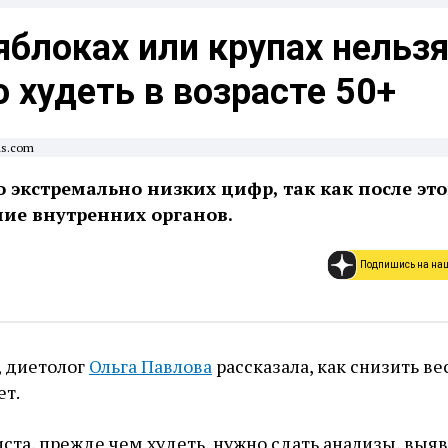
яблоках или крупах нельзя
 худеть в возрасте 50+
ls.com
о экстремально низких цифр, так как после это
ие внутренних органов.
Подпишись на на
, диетолог
Ольга Павлова
рассказала, как снизить ве
ет.
ста, прежде чем худеть, нужно сдать анализы, выя