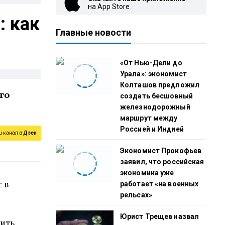
на App Store
: как
Главные новости
«От Нью-Дели до
Урала»: экономист
Колташов предложил
го
создать бесшовный
железнодорожный
маршрут между
Россией и Индией
ш канал в
Дзен
Экономист Прокофьев
заявил, что российская
экономика уже
с в
работает «на военных
рельсах»
Юрист Трещев назвал
вить