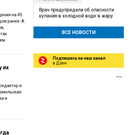
Врач предупредила об опасности
дения на 45
купания в холодной воде в жару
дом ранее. А
в,
ВСЕ НОВОСТИ
 так
шем
Подпишись на наш канал
в Дзен
у их
редактор и
сомольская
ва и
егда