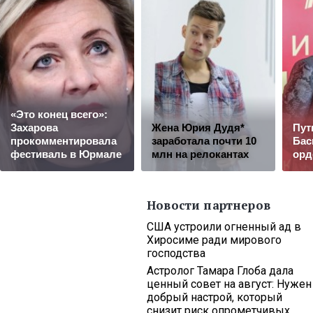
«Это конец всего»:
Захарова
Жена Юрия Дудя*
Пут
прокомментировала
заработала почти 10
Бас
фестиваль в Юрмале
млн на релокантах
орд
Новости партнеров
США устроили огненный ад в
Хиросиме ради мирового
господства
Астролог Тамара Глоба дала
ценный совет на август: Нужен
добрый настрой, который
снизит риск опрометчивых