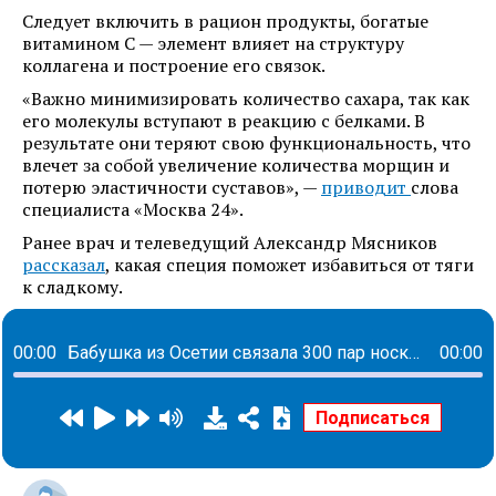
Следует включить в рацион продукты, богатые
витамином С — элемент влияет на структуру
коллагена и построение его связок.
«Важно минимизировать количество сахара, так как
его молекулы вступают в реакцию с белками. В
результате они теряют свою функциональность, что
влечет за собой увеличение количества морщин и
потерю эластичности суставов», —
приводит
слова
специалиста «Москва 24».
Ранее врач и телеведущий Александр Мясников
рассказал
, какая специя поможет избавиться от тяги
к сладкому.
00:00
Бабушка из Осетии связала 300 пар носков для бойцов СВО, а те ей написали 300 писем с благодарностями
00:00