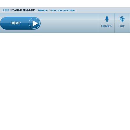
02:03
|
ГЛАВНЫЕ ТЕМЫ ДНЯ
Главное. О чем говорит страна
ЭФИР
ПОДКАСТЫ
ЭФИР
СЕТЕВОЕ ИЗДАНИЕ RADIOKP.RU ЗАРЕГИСТРИРОВАНО РОСКОМНАДЗОРОМ,
СВИДЕТЕЛЬСТВО ЭЛ № ФС77-76389 ОТ 26.07.2019 ГОДА.
УЧРЕДИТЕЛЬ И РЕДАКЦИЯ АО «ИЗДАТЕЛЬСКИЙ ДОМ «КОМСОМОЛЬСКАЯ
ПРАВДА». ГЕНЕРАЛЬНЫЙ ДИРЕКТОР: НОСОВА ОЛЕСЯ ВЯЧЕСЛАВОВНА.
ИЗДАТЕЛЬ: КОРШУНОВ ИЛЬЯ СЕРГЕЕВИЧ. ШEФ РЕДАКТОР: КУЗЬМИН ДМИТРИЙ
ВЛАДИМИРОВИЧ.
RADIOKPWEB@KP.RU
ТЕЛЕФОН РЕДАКЦИИ: +7 (495) 665-75-28 127015, Г. МОСКВА,
УЛ. НОВОДМИТРОВСКАЯ, Д.5А СТР.8 , ЭТАЖ 7
ИСКЛЮЧИТЕЛЬНЫЕ ПРАВА НА МАТЕРИАЛЫ, РАЗМЕЩЁННЫЕ В СЕТЕВОМ ИЗДАНИИ
RADIOKP.RU (WWW.RADIOKP.RU), В СООТВЕТСТВИИ С ЗАКОНОДАТЕЛЬСТВОМ
РОССИЙСКОЙ ФЕДЕРАЦИИ ОБ ОХРАНЕ РЕЗУЛЬТАТОВ ИНТЕЛЛЕКТУАЛЬНОЙ
ДЕЯТЕЛЬНОСТИ ПРИНАДЛЕЖАТ АО «ИЗДАТЕЛЬСКИЙ ДОМ «КОМСОМОЛЬСКАЯ
ПРАВДА» ©, И НЕ ПОДЛЕЖАТ ИСПОЛЬЗОВАНИЮ ДРУГИМИ ЛИЦАМИ В КАКОЙ БЫ