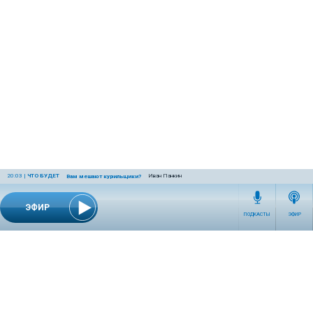
20:03
|
ЧТО БУДЕТ
Иван Панкин
Вам мешают курильщики?
ЭФИР
ПОДКАСТЫ
ЭФИР