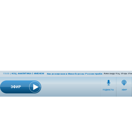
15:03
|
КОЦ: АНАЛИТИКА С ИМЕНЕМ
Александр Коц, Игорь Из
Как рокировка в Минобороны России приблизит победу
ЭФИР
ПОДКАСТЫ
ЭФИР