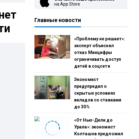
на App Store
нет
Главные новости
ти
«Проблему не решает»:
эксперт объяснил
отказ Минцифры
ограничивать доступ
детей в соцсети
Экономист
предупредил о
скрытых условиях
вкладов со ставками
до 30%
«От Нью-Дели до
Урала»: экономист
Колташов предложил