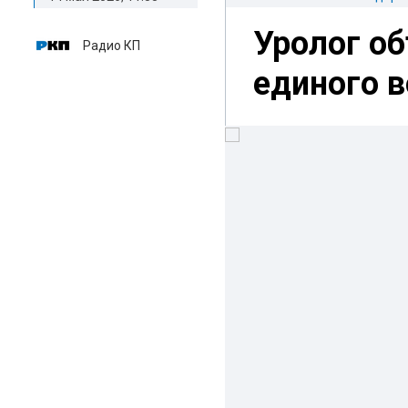
Уролог об
Радио КП
единого в