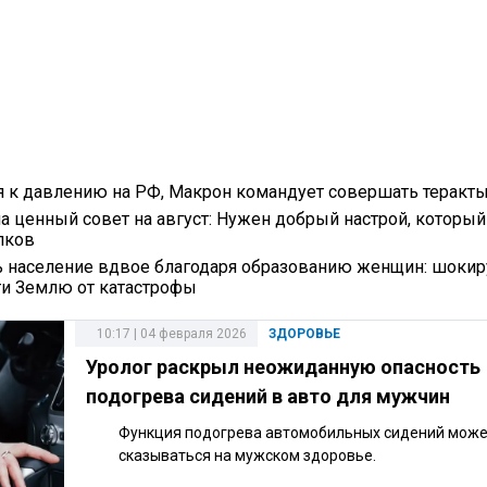
я к давлению на РФ, Макрон командует совершать теракт
ла ценный совет на август: Нужен добрый настрой, который
пков
ь население вдвое благодаря образованию женщин: шок
и Землю от катастрофы
10:17 | 04 февраля 2026
ЗДОРОВЬЕ
Уролог раскрыл неожиданную опасность
подогрева сидений в авто для мужчин
Функция подогрева автомобильных сидений може
сказываться на мужском здоровье.