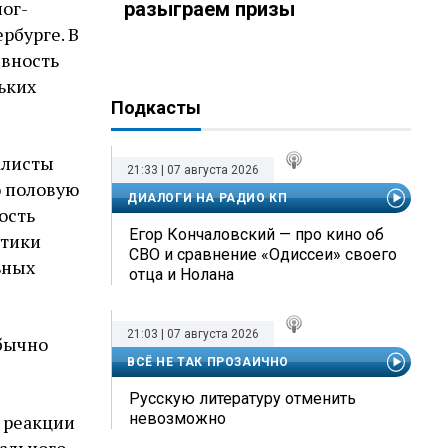
ог-
разыграем призы
рбурге. В
ивность
льких
Подкасты
алисты
21:33 | 07 августа 2026
ю половую
ДИАЛОГИ НА РАДИО КП
ость
Егор Кончаловский — про кино об
стики
СВО и сравнение «Одиссеи» своего
ьных
отца и Нолана
21:03 | 07 августа 2026
обычно
ВСЁ НЕ ТАК ПРОЗАИЧНО
Русскую литературу отменить
невозможно
 реакции