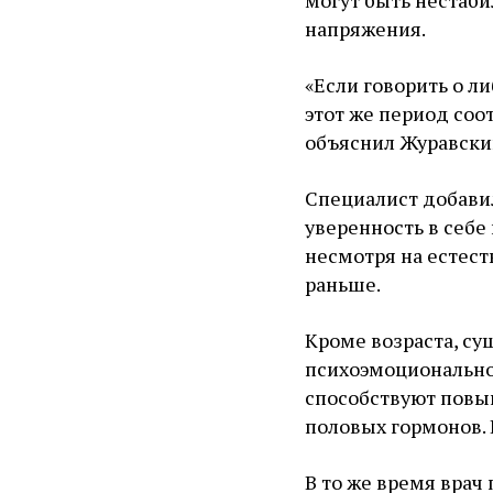
могут быть нестаб
напряжения.
«Если говорить о л
этот же период соо
объяснил Журавски
Специалист добавил
уверенность в себе
несмотря на естест
раньше.
Кроме возраста, су
психоэмоциональное
способствуют повыш
половых гормонов. 
В то же время врач