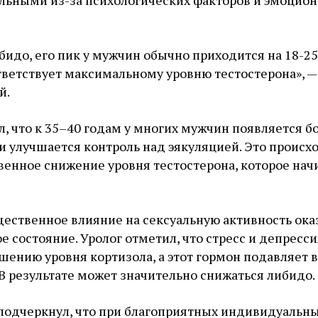
ильными из-за психологических факторов и эмоцион
ибидо, его пик у мужчин обычно приходится на 18-25
тветствует максимальному уровню тестостерона», —
й.
, что к 35–40 годам у многих мужчин появляется б
 и улучшается контроль над эякуляцией. Это происх
венное снижение уровня тестостерона, которое нач
щественное влияние на сексуальную активность ок
 состояние. Уролог отметил, что стресс и депресси
ению уровня кортизола, а этот гормон подавляет 
В результате может значительно снижаться либидо.
 подчеркнул, что при благоприятных индивидуальн