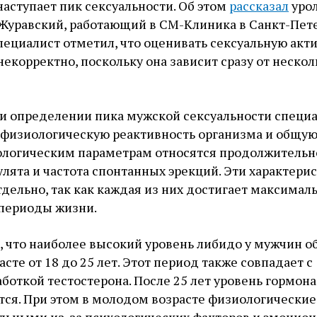
наступает пик сексуальности. Об этом
рассказал
урол
Журавский, работающий в СМ-Клиника в Санкт-Пете
специалист отметил, что оценивать сексуальную акт
некорректно, поскольку она зависит сразу от неско
ри определении пика мужской сексуальности специ
 физиологическую реактивность организма и общу
иологическим параметрам относятся продолжительн
улята и частота спонтанных эрекций. Эти характери
дельно, так как каждая из них достигает максимал
 периоды жизни.
, что наиболее высокий уровень либидо у мужчин 
сте от 18 до 25 лет. Этот период также совпадает с
откой тестостерона. После 25 лет уровень гормона
тся. При этом в молодом возрасте физиологические