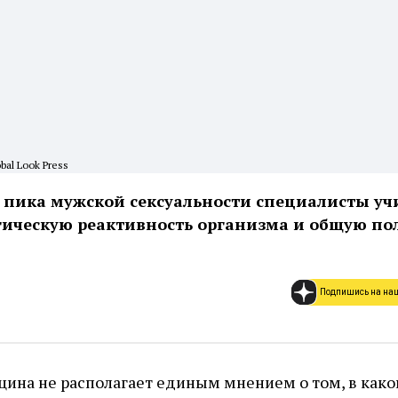
bal Look Press
 пика мужской сексуальности специалисты у
гическую реактивность организма и общую по
Подпишись на на
ина не располагает единым мнением о том, в как