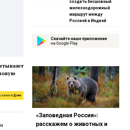
создать бесшовный
железнодорожный
маршрут между
Россией и Индией
Скачайте наше приложение
на Google Play
читывают
ловую
ш канал в
Дзен
«Заповедная Россия»:
расскажем о животных и
ом