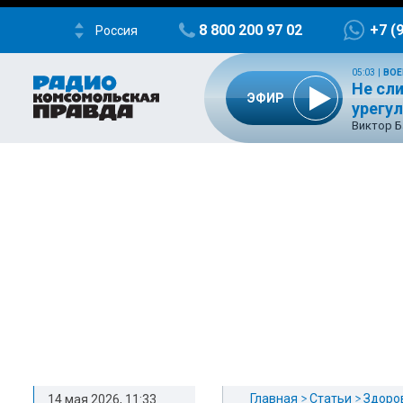
8 800 200 97 02
+7 (
Россия
05:03
|
ВОЕ
Не сл
ЭФИР
урегу
Виктор Б
Главная
Статьи
Здоро
14 мая 2026, 11:33