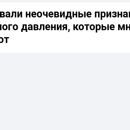
звали неочевидные призна
ого давления, которые м
ют