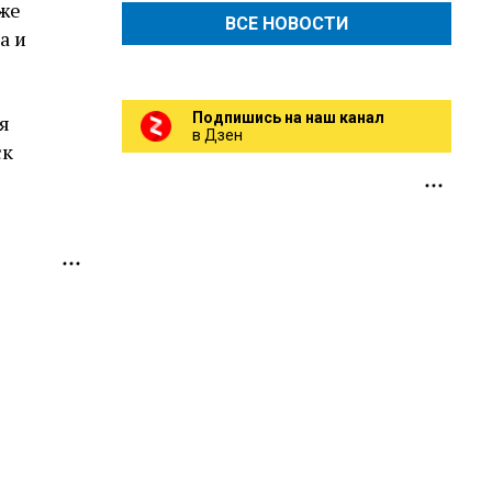
кже
ВСЕ НОВОСТИ
а и
Подпишись на наш канал
я
в Дзен
ск