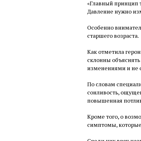
«Главный принцип т
Давление нужно из
Особенно внимател
старшего возраста.
Как отметила герон
склонны объяснять
изменениями и не 
По словам специал
сонливость, ощущен
повышенная потлив
Кроме того, о воз
симптомы, которые
Среди них врач наз