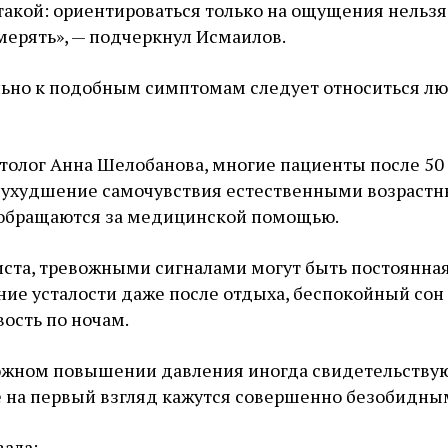
акой: ориентироваться только на ощущения нельзя
мерять», — подчеркнул Исмаилов.
ьно к подобным симптомам следует относиться л
толог Анна Шелобанова, многие пациенты после 50
 ухудшение самочувствия естественными возраст
обращаются за медицинской помощью.
иста, тревожными сигналами могут быть постоянна
ие усталости даже после отдыха, беспокойный сон
ость по ночам.
можном повышении давления иногда свидетельству
 на первый взгляд кажутся совершенно безобидны
вала: