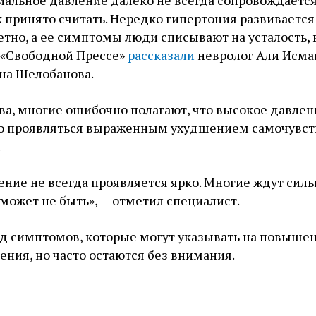
альное давление далеко не всегда сопровождается
к принято считать. Нередко гипертония развивается
тно, а ее симптомы люди списывают на усталость, 
м «Свободной Прессе»
рассказали
невролог Али Исма
на Шелобанова.
ва, многие ошибочно полагают, что высокое давлен
о проявляться выраженным ухудшением самочувств
.
ние не всегда проявляется ярко. Многие ждут сил
 может не быть», — отметил специалист.
яд симптомов, которые могут указывать на повыше
ения, но часто остаются без внимания.