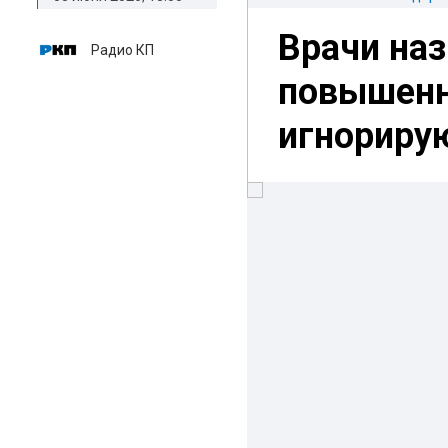
Врачи на
Радио КП
повышенн
игнориру