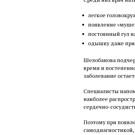
легкое головокру
появление «мушек
постоянный гул и
одышку даже при 
Шелобанова подчерк
время и постепенно
заболевание остае
Специалисты напоми
наиболее распростр
сердечно-сосудист
Поэтому при появл
самодиагностикой, 