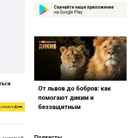
Скачайте наше приложение
на Google Play
ться
От львов до бобров: как
помогают диким и
беззащитным
ш канал в
Дзен
Подкасты