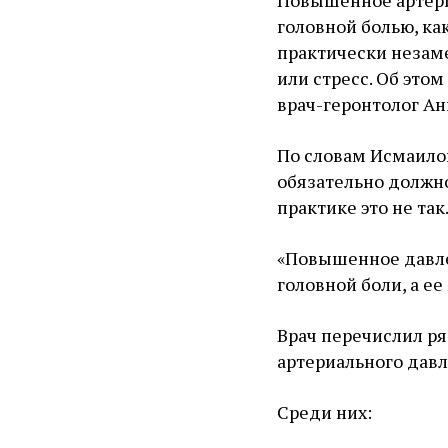
Повышенное артери
головной болью, ка
практически незаме
или стресс. Об это
врач-геронтолог Ан
По словам Исмаило
обязательно должн
практике это не так
«Повышенное давле
головной боли, а ее
Врач перечислил р
артериального давл
Среди них: