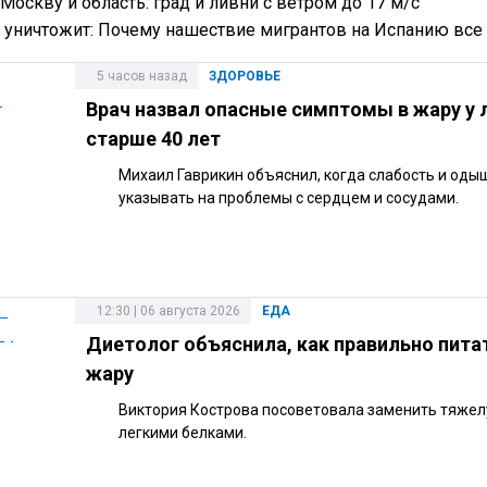
Москву и область: град и ливни с ветром до 17 м/с
ее уничтожит: Почему нашествие мигрантов на Испанию вс
5 часов назад
ЗДОРОВЬЕ
Врач назвал опасные симптомы в жару у
старше 40 лет
Михаил Гаврикин объяснил, когда слабость и оды
указывать на проблемы с сердцем и сосудами.
12:30 | 06 августа 2026
ЕДА
Диетолог объяснила, как правильно пита
жару
Виктория Кострова посоветовала заменить тяже
легкими белками.