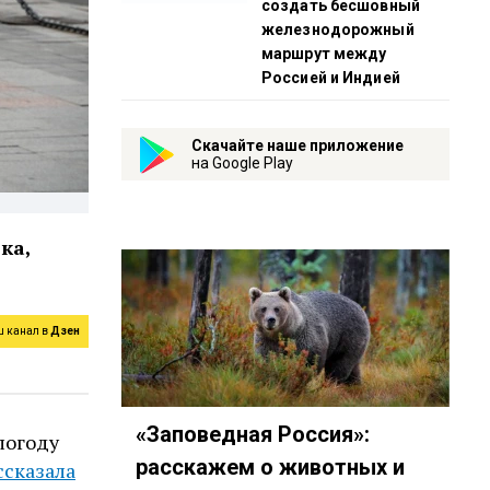
создать бесшовный
железнодорожный
маршрут между
Россией и Индией
Скачайте наше приложение
на Google Play
ка,
ш канал в
Дзен
«Заповедная Россия»:
погоду
расскажем о животных и
ссказала