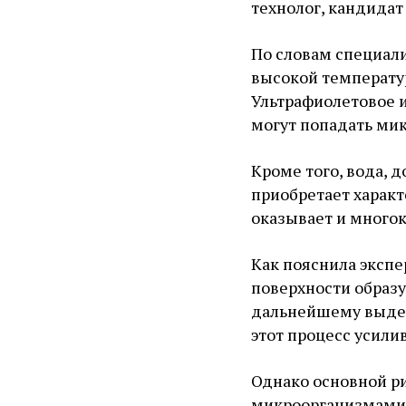
технолог, кандидат
По словам специали
высокой температу
Ультрафиолетовое и
могут попадать ми
Кроме того, вода, 
приобретает харак
оказывает и многок
Как пояснила экспе
поверхности образ
дальнейшему выдел
этот процесс усилив
Однако основной ри
микроорганизмами