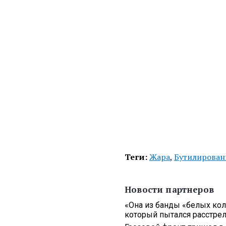
Теги:
Жара
,
Бутилирован
Новости партнеров
«Она из банды «белых кол
который пытался расстреля