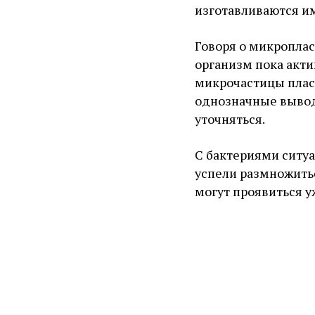
изготавливаются и
Говоря о микроплас
организм пока акти
микрочастицы пласт
однозначные вывод
уточняться.
С бактериями ситу
успели размножитьс
могут проявиться у