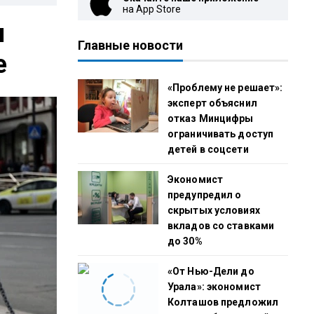
на App Store
и
Главные новости
е
«Проблему не решает»:
эксперт объяснил
отказ Минцифры
ограничивать доступ
детей в соцсети
Экономист
предупредил о
скрытых условиях
вкладов со ставками
до 30%
«От Нью-Дели до
Урала»: экономист
Колташов предложил