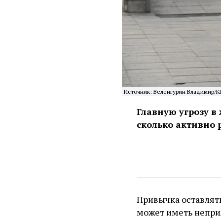
Источник: Веленгурин Владимир/К
Главную угрозу в
сколько активно
Привычка оставлять
может иметь неприя