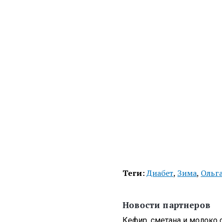
Теги:
Диабет
,
Зима
,
Ольг
Новости партнеров
Кефир, сметана и молоко 