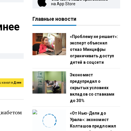
на App Store
Главные новости
мнее
«Проблему не решает»:
эксперт объяснил
отказ Минцифры
ограничивать доступ
детей в соцсети
Экономист
предупредил о
ш канал в
Дзен
скрытых условиях
вкладов со ставками
до 30%
 диабетом
«От Нью-Дели до
Урала»: экономист
Колташов предложил