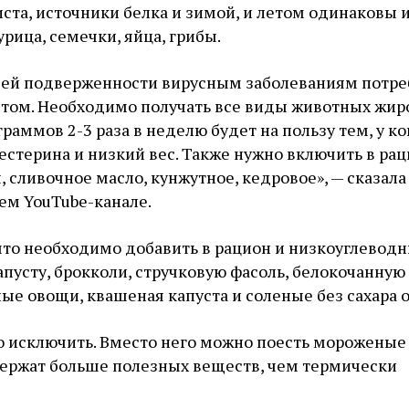
ста, источники белка и зимой, и летом одинаковы 
рица, семечки, яйца, грибы.
шей подверженности вирусным заболеваниям потре
том. Необходимо получать все виды животных жиро
 граммов 2-3 раза в неделю будет на пользу тем, у ко
естерина и низкий вес. Также нужно включить в ра
 сливочное масло, кунжутное, кедровое», — сказала
ем YouTube-канале.
что необходимо добавить в рацион и низкоуглевод
пусту, брокколи, стручковую фасоль, белокочанную 
е овощи, квашеная капуста и соленые без сахара 
о исключить. Вместо него можно поесть мороженые
держат больше полезных веществ, чем термически