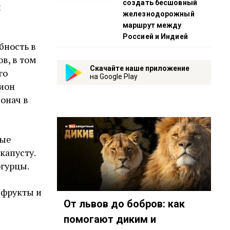
создать бесшовный
и
железнодорожный
маршрут между
Россией и Индией
бность в
в, в том
Скачайте наше приложение
го
на Google Play
цион
 онач в
ные
капусту.
огурцы.
 фрукты и
От львов до бобров: как
помогают диким и