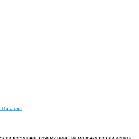
а Павлова
стали доступнее: почему цены на молочку пошли вспять