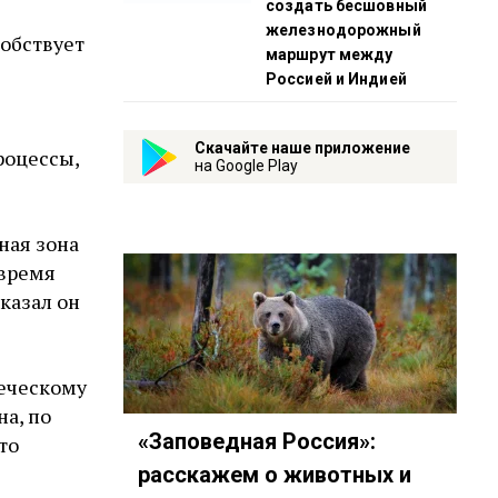
создать бесшовный
железнодорожный
обствует
маршрут между
Россией и Индией
Скачайте наше приложение
роцессы,
на Google Play
ная зона
 время
казал он
веческому
а, по
«Заповедная Россия»:
то
расскажем о животных и