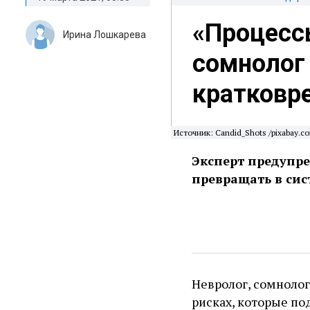
«Процесс
Ирина Лошкарева
сомнолог 
кратковр
Источник: Candid_Shots /pixabay.c
Эксперт предупред
превращать в сис
Невролог, сомноло
рисках, которые по