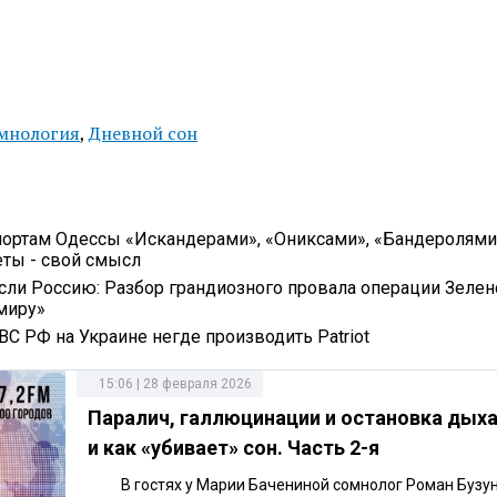
мнология
,
Дневной сон
портам Одессы «Искандерами», «Ониксами», «Бандеролями
еты - свой смысл
ясли Россию: Разбор грандиозного провала операции Зелен
миру»
ВС РФ на Украине негде производить Patriot
15:06 | 28 февраля 2026
Паралич, галлюцинации и остановка дыха
и как «убивает» сон. Часть 2-я
В гостях у Марии Бачениной сомнолог Роман Бузу