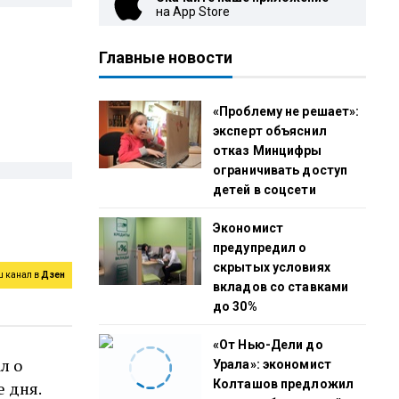
на App Store
Главные новости
«Проблему не решает»:
эксперт объяснил
отказ Минцифры
ограничивать доступ
детей в соцсети
Экономист
предупредил о
скрытых условиях
ш канал в
Дзен
вкладов со ставками
до 30%
«От Нью-Дели до
л о
Урала»: экономист
Колташов предложил
е дня.