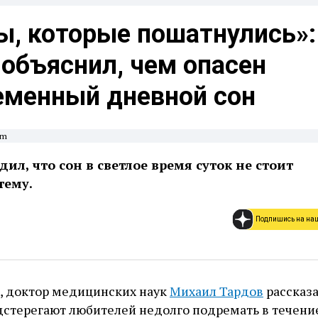
ы, которые пошатнулись»:
объяснил, чем опасен
еменный дневной сон
om
ил, что сон в светлое время суток не стоит
тему.
Подпишись на на
г, доктор медицинских наук
Михаил Тардов
рассказа
дстерегают любителей недолго подремать в течени