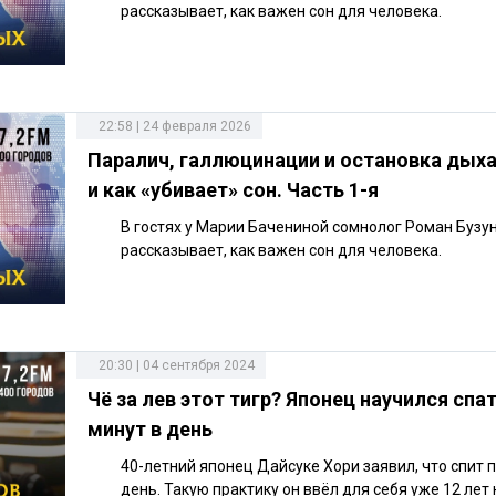
рассказывает, как важен сон для человека.
22:58 | 24 февраля 2026
Паралич, галлюцинации и остановка дыха
и как «убивает» сон. Часть 1-я
В гостях у Марии Бачениной сомнолог Роман Бузу
рассказывает, как важен сон для человека.
20:30 | 04 сентября 2024
Чё за лев этот тигр? Японец научился спат
минут в день
40-летний японец Дайсуке Хори заявил, что спит п
день. Такую практику он ввёл для себя уже 12 лет 