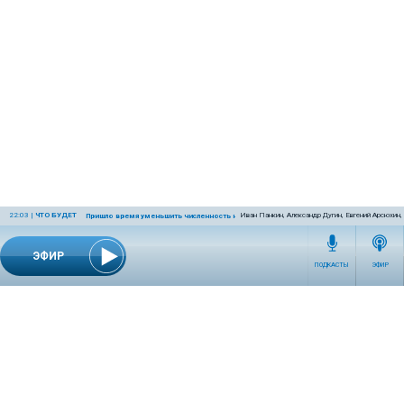
22:03
|
ЧТО БУДЕТ
Иван Панкин, Александр Дугин, Евгений Арсюхин
Пришло время уменьшить численность населения Земли
ЭФИР
ПОДКАСТЫ
ЭФИР