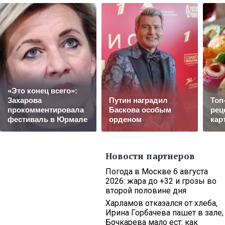
«Это конец всего»:
Захарова
Путин наградил
Топ
прокомментировала
Баскова особым
рец
фестиваль в Юрмале
орденом
кар
Новости партнеров
Погода в Москве 6 августа
2026: жара до +32 и грозы во
второй половине дня
Харламов отказался от хлеба,
Ирина Горбачева пашет в зале,
Бочкарева мало ест: как