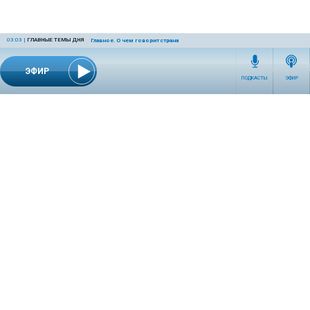
03:03
|
ГЛАВНЫЕ ТЕМЫ ДНЯ
Главное. О чем говорит страна
ЭФИР
ПОДКАСТЫ
ЭФИР
СЕТЕВОЕ ИЗДАНИЕ RADIOKP.RU ЗАРЕГИСТРИРОВАНО РОСКОМНАДЗОРОМ,
СВИДЕТЕЛЬСТВО ЭЛ № ФС77-76389 ОТ 26.07.2019 ГОДА.
УЧРЕДИТЕЛЬ И РЕДАКЦИЯ АО «ИЗДАТЕЛЬСКИЙ ДОМ «КОМСОМОЛЬСКАЯ
ПРАВДА». ГЕНЕРАЛЬНЫЙ ДИРЕКТОР: НОСОВА ОЛЕСЯ ВЯЧЕСЛАВОВНА.
ИЗДАТЕЛЬ: КОРШУНОВ ИЛЬЯ СЕРГЕЕВИЧ. ШEФ РЕДАКТОР: КУЗЬМИН ДМИТРИЙ
ВЛАДИМИРОВИЧ.
RADIOKPWEB@KP.RU
ТЕЛЕФОН РЕДАКЦИИ: +7 (495) 665-75-28 127015, Г. МОСКВА,
УЛ. НОВОДМИТРОВСКАЯ, Д.5А СТР.8 , ЭТАЖ 7
ИСКЛЮЧИТЕЛЬНЫЕ ПРАВА НА МАТЕРИАЛЫ, РАЗМЕЩЁННЫЕ В СЕТЕВОМ ИЗДАНИИ
RADIOKP.RU (WWW.RADIOKP.RU), В СООТВЕТСТВИИ С ЗАКОНОДАТЕЛЬСТВОМ
РОССИЙСКОЙ ФЕДЕРАЦИИ ОБ ОХРАНЕ РЕЗУЛЬТАТОВ ИНТЕЛЛЕКТУАЛЬНОЙ