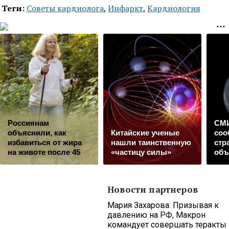
Теги:
Советы кардиолога
,
Инфаркт
,
Кардиология
Россиянам
СМИ
объяснили, как
Китайские ученые
соо
избавиться от жира
нашли таинственную
стр
на животе после 45
«частицу силы»
объ
Новости партнеров
Мария Захарова: Призывая к
давлению на РФ, Макрон
командует совершать теракты