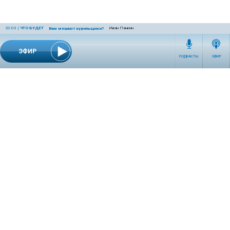
20:03
|
ЧТО БУДЕТ
Иван Панкин
Вам мешают курильщики?
ЭФИР
ПОДКАСТЫ
ЭФИР
СЕТЕВОЕ ИЗДАНИЕ RADIOKP.RU ЗАРЕГИСТРИРОВАНО РОСКОМНАДЗОРОМ,
СВИДЕТЕЛЬСТВО ЭЛ № ФС77-76389 ОТ 26.07.2019 ГОДА.
УЧРЕДИТЕЛЬ И РЕДАКЦИЯ АО «ИЗДАТЕЛЬСКИЙ ДОМ «КОМСОМОЛЬСКАЯ
ПРАВДА». ГЕНЕРАЛЬНЫЙ ДИРЕКТОР: НОСОВА ОЛЕСЯ ВЯЧЕСЛАВОВНА.
ИЗДАТЕЛЬ: КОРШУНОВ ИЛЬЯ СЕРГЕЕВИЧ. ШEФ РЕДАКТОР: КУЗЬМИН ДМИТРИЙ
ВЛАДИМИРОВИЧ.