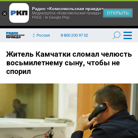
Радио «Комсомольская правда»
ОТКРЫТЬ
Медиагруппа «Комсомольская правда»
FREE - In Google Play
Россия
8 800 200 97 02
Житель Камчатки сломал челюсть
восьмилетнему сыну, чтобы не
спорил