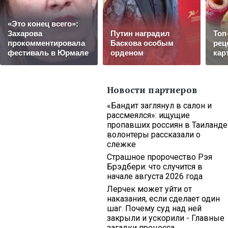
«Это конец всего»:
Захарова
Путин наградил
Топ
прокомментировала
Баскова особым
рец
фестиваль в Юрмале
орденом
кар
Новости партнеров
«Бандит заглянул в салон и
рассмеялся»: ищущие
пропавших россиян в Таиланде
волонтеры рассказали о
слежке
Страшное пророчество Рэя
Брэдбери: что случится в
начале августа 2026 года
Лерчек может уйти от
наказания, если сделает один
шаг. Почему суд над ней
закрыли и ускорили - Главные
загадки процесса