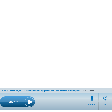
04:03
|
ЧТО БУДЕТ
Иван Панкин
Может ли семья существовать без штампа в паспорте?
ЭФИР
ПОДКАСТЫ
ЭФИР