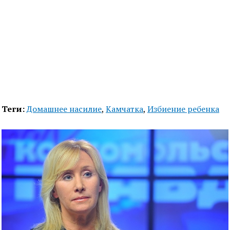
Теги:
Домашнее насилие
,
Камчатка
,
Избиение ребенка