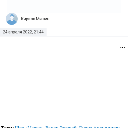
Кирилл Мишин
24 апреля 2022, 21:44
Теги:
Шоу «Маска»
,
Рэпер Элджей
,
Диана Анкудинова
,