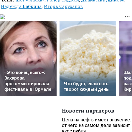
Надежда Бабкина
,
Игорь Саруханов
«Это конец всего»:
Шал
Захарова
под
прокомментировала
Что будет, если есть
раз
фестиваль в Юрмале
творог каждый день
Кир
Новости партнеров
Цена на нефть имеет значение:
от чего на самом деле зависит
курс рубля