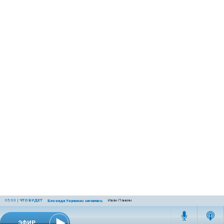
05:03
|
ЧТО БУДЕТ
Иван Панкин
Блокада Украины началась
ЭФИР