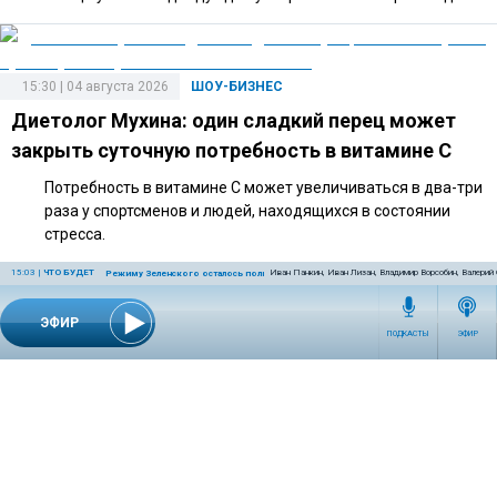
15:30 | 04 августа 2026
ШОУ-БИЗНЕС
Диетолог Мухина: один сладкий перец может
закрыть суточную потребность в витамине C
Потребность в витамине C может увеличиваться в два-три
раза у спортсменов и людей, находящихся в состоянии
стресса.
15:03
|
ЧТО БУДЕТ
Иван Панкин, Иван Лизан, Владимир Ворсобин, Валерий
Режиму Зеленского осталось полгода
ЭФИР
14:40 | 27 июля 2026
ШОУ-БИЗНЕС
ПОДКАСТЫ
ЭФИР
Адвокат объяснил, какие риски связаны с
подаренной Долиной квартирой
По словам адвоката, дорогостоящий подарок может
повлечь налоговые последствия и вопросы к оформлению
сделки.