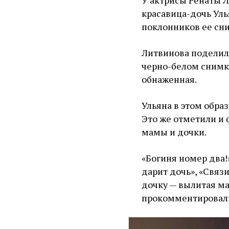
У актрисы Ренаты 
красавица-дочь Уль
поклонников ее сн
Литвинова поделил
черно-белом снимк
обнаженная.
Ульяна в этом обра
Это же отметили и 
мамы и дочки.
«Богиня номер два!
дарит дочь», «Связи
дочку — вылитая мат
прокомментировал