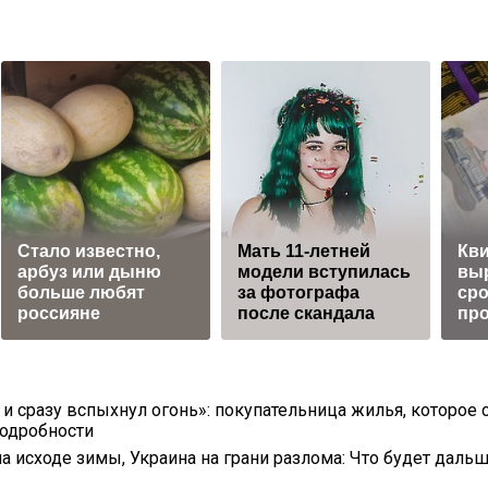
Стало известно,
Мать 11-летней
Кви
арбуз или дыню
модели вступилась
вы
больше любят
за фотографа
сро
россияне
после скандала
пр
 и сразу вспыхнул огонь»: покупательница жилья, которое 
подробности
а исходе зимы, Украина на грани разлома: Что будет дальш