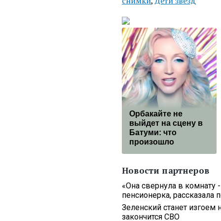
снимки
,
Дети звезд
Орбакайте не
выйдет на сцену в
Батуми: что
произошло
Новости партнеров
«Она свернула в комнату -
пенсионерка, рассказала 
Зеленский станет изгоем н
закончится СВО