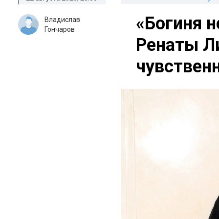
«Богиня н
Владислав
Гончаров
Ренаты Л
чувствен