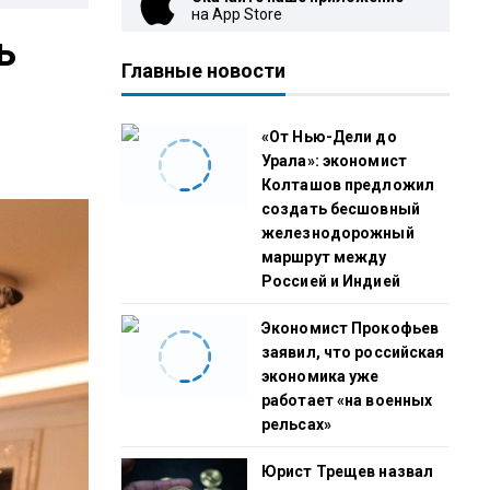
на App Store
ь
Главные новости
«От Нью-Дели до
Урала»: экономист
Колташов предложил
создать бесшовный
железнодорожный
маршрут между
Россией и Индией
Экономист Прокофьев
заявил, что российская
экономика уже
работает «на военных
рельсах»
Юрист Трещев назвал