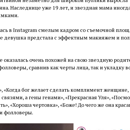
Литвиной незаметно для широкой публики выросла
яна. Наследнице уже 19 лет, и звездная мама иногд
имками.
ась в Instagram смелым кадром со съемочной площ
е девушка предстала с эффектным макияжем и по
зе оказалась очень похожей на свою звездную родит
фолловеры, сравнив как черты лица, так и укладку в
», «Когда бог желает сделать комплимент женщине, 
 связями, а гены генами», «Прекрасная Уля», «Посм
ь», «Хороша чертовка», «Боже! До чего же она краса
и фолловеры.