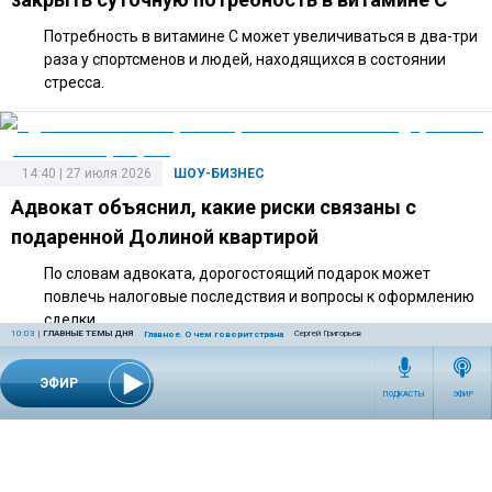
Потребность в витамине C может увеличиваться в два-три
раза у спортсменов и людей, находящихся в состоянии
стресса.
14:40 | 27 июля 2026
ШОУ-БИЗНЕС
Адвокат объяснил, какие риски связаны с
подаренной Долиной квартирой
По словам адвоката, дорогостоящий подарок может
повлечь налоговые последствия и вопросы к оформлению
сделки.
10:03
|
ГЛАВНЫЕ ТЕМЫ ДНЯ
Сергей Григорьев
Главное. О чем говорит страна
ЭФИР
ПОДКАСТЫ
ЭФИР
10:00 | 25 июля 2026
ШОУ-БИЗНЕС
Орнелла Мути может переехать в Петербург
после получения гражданства