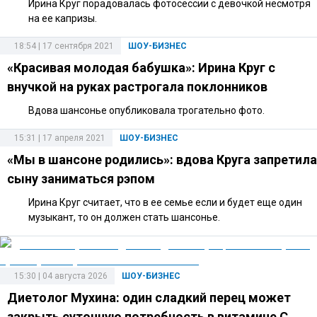
Ирина Круг порадовалась фотосессии с девочкой несмотря
на ее капризы.
18:54 | 17 сентября 2021
ШОУ-БИЗНЕС
«Красивая молодая бабушка»: Ирина Круг с
внучкой на руках растрогала поклонников
Вдова шансонье опубликовала трогательно фото.
15:31 | 17 апреля 2021
ШОУ-БИЗНЕС
«Мы в шансоне родились»: вдова Круга запретила
сыну заниматься рэпом
Ирина Круг считает, что в ее семье если и будет еще один
музыкант, то он должен стать шансонье.
15:30 | 04 августа 2026
ШОУ-БИЗНЕС
Диетолог Мухина: один сладкий перец может
закрыть суточную потребность в витамине C