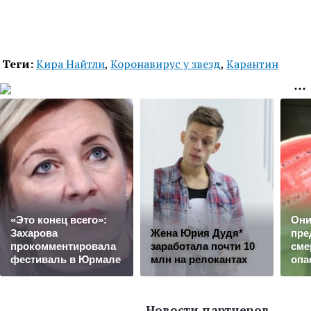
Теги:
Кира Найтли
,
Коронавирус у звезд
,
Карантин
«Это конец всего»:
Oни
Захарова
Жена Юрия Дудя*
прe
прокомментировала
заработала почти 10
cмe
фестиваль в Юрмале
млн на релокантах
oпa
Новости партнеров