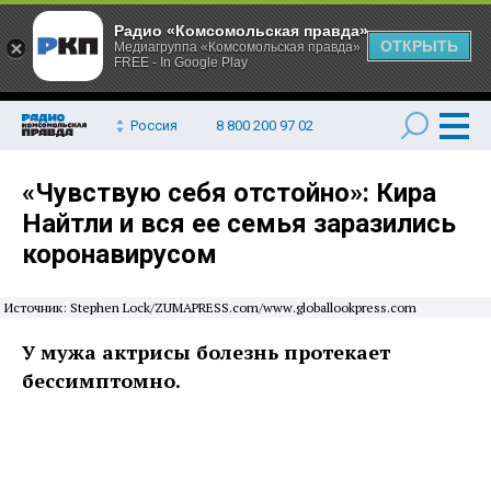
Радио «Комсомольская правда»
ОТКРЫТЬ
Медиагруппа «Комсомольская правда»
FREE - In Google Play
Россия
8 800 200 97 02
«Чувствую себя отстойно»: Кира
Найтли и вся ее семья заразились
коронавирусом
Источник: Stephen Lock/ZUMAPRESS.com/www.globallookpress.com
У мужа актрисы болезнь протекает
бессимптомно.