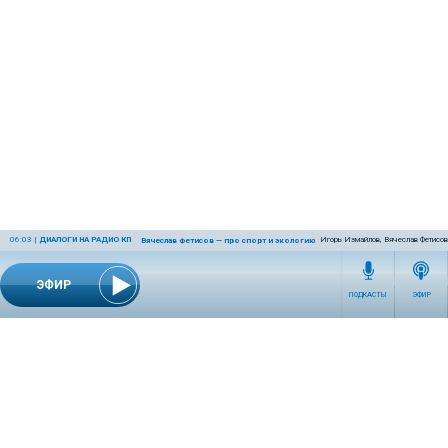
06:03
|
ДИАЛОГИ НА РАДИО КП
Игорь Измайлов, Вячеслав Фетисов
Вячеслав Фетисов — про спорт и экологию
ЭФИР
ПОДКАСТЫ
ЭФИР