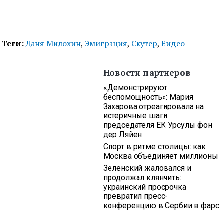
Теги:
Даня Милохин
,
Эмиграция
,
Скутер
,
Видео
Новости партнеров
«Демонстрируют
беспомощность»: Мария
Захарова отреагировала на
истеричные шаги
председателя ЕК Урсулы фон
дер Ляйен
Спорт в ритме столицы: как
Москва объединяет миллионы
Зеленский жаловался и
продолжал клянчить:
украинский просрочка
превратил пресс-
конференцию в Сербии в фарс