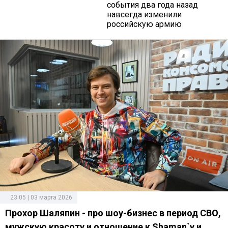
события два года назад
навсегда изменили
российскую армию
23:05 | 03 марта 2026
Прохор Шаляпин - про шоу-бизнес в период СВО,
мужскую красоту и отношение к Shaman`у и