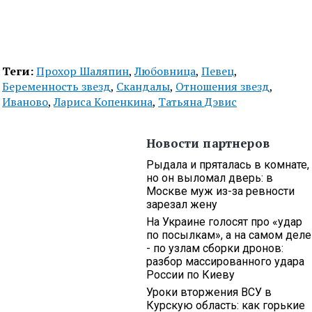
Теги:
Прохор Шаляпин
,
Любовница
,
Певец
,
Беременность звезд
,
Скандалы
,
Отношения звезд
,
Иваново
,
Лариса Копенкина
,
Татьяна Дэвис
Новости партнеров
Рыдала и пряталась в комнате,
но он выломал дверь: в
Москве муж из-за ревности
зарезал жену
На Украине голосят про «удар
по посылкам», а на самом деле
- по узлам сборки дронов:
разбор массированного удара
России по Киеву
Уроки вторжения ВСУ в
Курскую область: как горькие