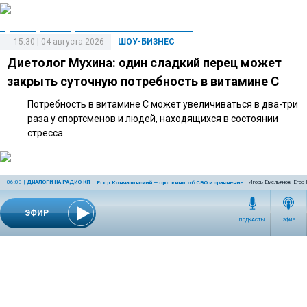
15:30 | 04 августа 2026
ШОУ-БИЗНЕС
Диетолог Мухина: один сладкий перец может
закрыть суточную потребность в витамине C
Потребность в витамине C может увеличиваться в два-три
раза у спортсменов и людей, находящихся в состоянии
стресса.
06:03
|
ДИАЛОГИ НА РАДИО КП
Игорь Емельянов, Егор
Егор Кончаловский — про кино об СВО и сравнение «Одиссеи» своего отц
14:40 | 27 июля 2026
ШОУ-БИЗНЕС
Адвокат объяснил, какие риски связаны с
ЭФИР
ПОДКАСТЫ
ЭФИР
подаренной Долиной квартирой
По словам адвоката, дорогостоящий подарок может
повлечь налоговые последствия и вопросы к оформлению
сделки.