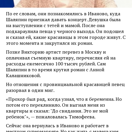
По ее словам, они познакомились в Иваново, куда
Шаляпин приезжал давать концерт. Девушка была
на выступлении с тетей и мамой. После она
подкараулила певца у черного выхода. Он подошел
и сказал ей, какие красавицы в этом городе живут. С
этого момента и закрутился их роман.
Позже Викторию артист перевез в Москву и
оплачивал съемную квартиру, перечисляя ей на
расходы ежемесячно 100 тысяч рублей. Сам
Шаляпин в то время крутил роман с Анной
Калашниковой.
Но отношения с провинциальной красавицей певец
разорвал в один миг.
«Прохор был рад, когда узнал, что я беременна. Но
потом его переклинило. Он выгнал меня из
квартиры и сказал: "До свидания. Это не мой
ребенок"», — пожаловалась Тимофеева.
Сейчас она вернулась в Иваново и работает в
местном супермаркете. Но как жить с маленьким