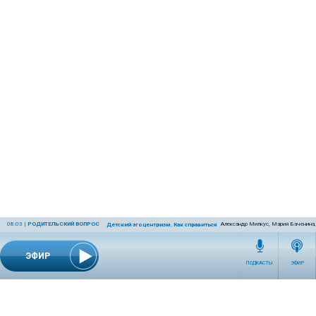
08:03
|
РОДИТЕЛЬСКИЙ ВОПРОС
Александр Милкус, Мария Баченина,
Детский эгоцентризм. Как справиться с ним родителям?
ЭФИР
ПОДКАСТЫ
ЭФИР