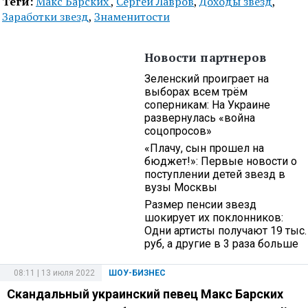
Теги:
Макс Барских
,
Сергей Лавров
,
Доходы звезд
,
Заработки звезд
,
Знаменитости
Новости партнеров
Зеленский проиграет на
выборах всем трём
соперникам: На Украине
развернулась «война
соцопросов»
«Плачу, сын прошел на
бюджет!»: Первые новости о
поступлении детей звезд в
вузы Москвы
Размер пенсии звезд
шокирует их поклонников:
Одни артисты получают 19 тыс.
руб, а другие в 3 раза больше
08:11 | 13 июля 2022
ШОУ-БИЗНЕС
Скандальный украинский певец Макс Барских